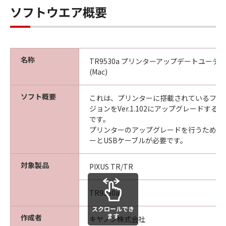
ソフトウエア概要
名称
TR9530a プリンターアップデートユーティリティ
(Mac)
ソフト概要
これは、プリンターに搭載されているファ
ジョンをVer.1.102にアップグレードす
です。
プリンターのアップグレードを行うために
ーとUSBケーブルが必要です。
対象製品
PIXUS TR/TR
TR9530a
スクロールでき
ます
作成者
キヤノン株式会社