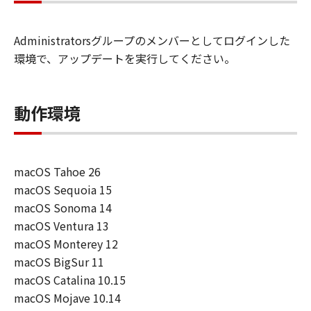
は、本ソフトウェアの使用に付随または関
連して生ずる直接的または間接的な損失、
Administratorsグループのメンバーとしてログインした
損害等について、いかなる場合においても
環境で、アップデートを実行してください。
一切の責任を負いません。
ユーザーは、日本国政府または該当国の政
府より必要な許可等を得ることなしに、本
動作環境
ソフトウェアの全部または一部を、直接ま
たは間接に輸出してはなりません。
macOS Tahoe 26
macOS Sequoia 15
macOS Sonoma 14
macOS Ventura 13
macOS Monterey 12
macOS BigSur 11
macOS Catalina 10.15
macOS Mojave 10.14