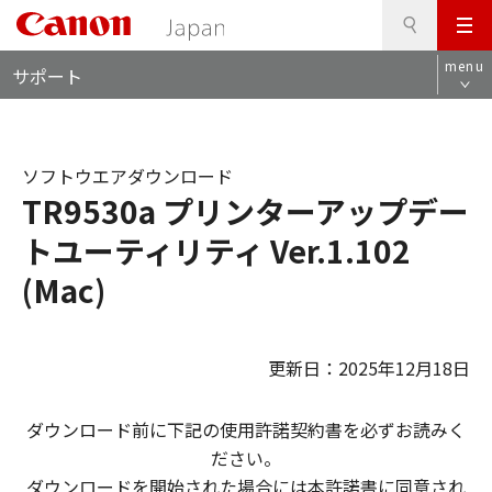
検
このページの本文へ
メ
索
ロ
ニ
menu
サポート
ー
ュ
カ
ー
ル
ナ
ソフトウエアダウンロード
ビ
TR9530a プリンターアップデー
トユーティリティ Ver.1.102
(Mac)
更新日：2025年12月18日
ダウンロード前に下記の使用許諾契約書を必ずお読みく
ださい。
ダウンロードを開始された場合には本許諾書に同意され