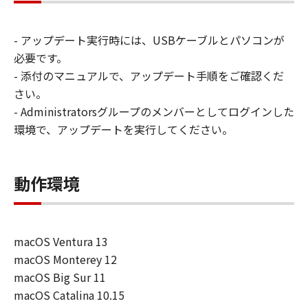
は、本ソフトウェアの使用に付随または関
連して生ずる直接的または間接的な損失、
- アップデート実行時には、USBケーブルとパソコンが
損害等について、いかなる場合においても
必要です。
一切の責任を負いません。
- 添付のマニュアルで、アップデート手順をご確認くだ
ユーザーは、日本国政府または該当国の政
さい。
府より必要な許可等を得ることなしに、本
- Administratorsグループのメンバーとしてログインした
ソフトウェアの全部または一部を、直接ま
環境で、アップデートを実行してください。
たは間接に輸出してはなりません。
動作環境
macOS Ventura 13
macOS Monterey 12
macOS Big Sur 11
macOS Catalina 10.15