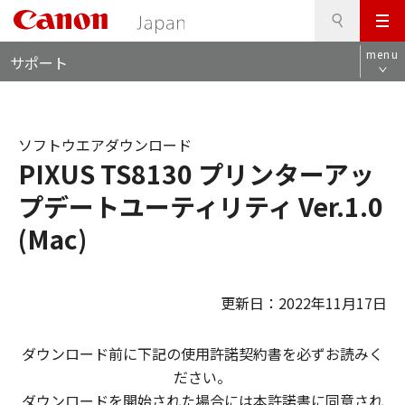
検
このページの本文へ
メ
索
ロ
ニ
menu
サポート
ー
ュ
カ
ー
ル
ナ
ソフトウエアダウンロード
ビ
PIXUS TS8130 プリンターアッ
プデートユーティリティ Ver.1.0
(Mac)
更新日：2022年11月17日
ダウンロード前に下記の使用許諾契約書を必ずお読みく
ださい。
ダウンロードを開始された場合には本許諾書に同意され