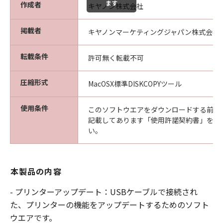
ます
作成者
キヤノン株式会社
掲載者
キヤノンマーケティングジャパン株式会社
転載条件
許可無く転載不可
圧縮形式
MacOSX標準DISKCOPYツール
使用条件
このソフトウエアをダウンロードする前に
記載してあります「使用許諾契約書」を必
い。
本製品の内容
- プリンターアップデート：USBケーブルで接続され
た、プリンターの機能をアップデートするためのソフト
ウエアです。