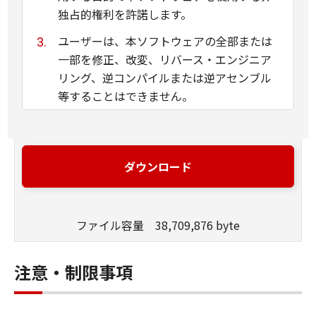
独占的権利を許諾します。
ユーザーは、本ソフトウェアの全部または
一部を修正、改変、リバース・エンジニア
リング、逆コンパイルまたは逆アセンブル
等することはできません。
キヤノン、キヤノンマーケティングジャパ
ン株式会社およびキヤノンのライセンサー
は、本ソフトウェアがユーザーの特定の目
ダウンロード
的のために適当であること、もしくは有用
であること、または本ソフトウェアに瑕疵
がないこと、その他本ソフトウェアに関し
ファイル容量 38,709,876 byte
ていかなる保証もいたしません。
キヤノン、キヤノンマーケティングジャパ
注意・制限事項
ン株式会社およびキヤノンのライセンサー
は、本ソフトウェアの使用に付随または関
連して生ずる直接的または間接的な損失、