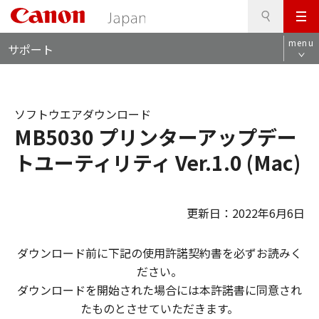
検
このページの本文へ
メ
索
ロ
ニ
menu
サポート
ー
ュ
カ
ー
ル
ナ
ソフトウエアダウンロード
ビ
MB5030 プリンターアップデー
トユーティリティ Ver.1.0 (Mac)
更新日：2022年6月6日
ダウンロード前に下記の使用許諾契約書を必ずお読みく
ださい。
ダウンロードを開始された場合には本許諾書に同意され
たものとさせていただきます。