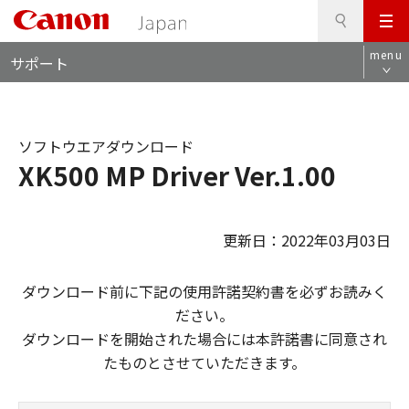
検
このページの本文へ
メ
索
ロ
ニ
menu
サポート
ー
ュ
カ
ー
ル
ナ
ソフトウエアダウンロード
ビ
XK500 MP Driver Ver.1.00
更新日：2022年03月03日
ダウンロード前に下記の使用許諾契約書を必ずお読みく
ださい。
ダウンロードを開始された場合には本許諾書に同意され
たものとさせていただきます。