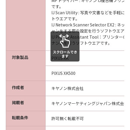
MP ドライバー : キヤノン IJ複合機プリ
です。
IJ Scan Utility : 写真や文書などを手
トウエアです。
IJ Network Scanner Selector EX2 
ャンをする際の設定を行うソフトウエアで
IJ Printer Assistant Tool：プリン
ナンスを行うソフトウエアです。
スクロールでき
ます
対象製品
PIXUS XK
PIXUS XK500
作成者
キヤノン株式会社
掲載者
キヤノンマーケティングジャパン株式会社
転載条件
許可無く転載不可