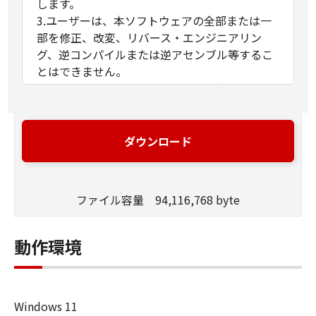
します。
3.ユーザーは、本ソフトウェアの全部または一
部を修正、改変、リバース・エンジニアリン
グ、逆コンパイルまたは逆アセンブル等するこ
とはできません。
4.キヤノン、キヤノンマーケティングジャパン
株式会社およびキヤノンのライセンサーは、本
ソフトウェアがユーザーの特定の目的のために
適当であること、もしくは有用であること、ま
ダウンロード
たは本ソフトウェアに瑕疵がないこと、その他
本ソフトウェアに関していかなる保証もいたし
ません。
ファイル容量 94,116,768 byte
5.キヤノン、キヤノンマーケティングジャパン
株式会社およびキヤノンのライセンサーは、本
ソフトウェアの使用に付随または関連して生ず
動作環境
る直接的または間接的な損失、損害等につい
て、いかなる場合においても一切の責任を負い
ません。
Windows 11
6.ユーザーは、日本国政府または該当国の政府