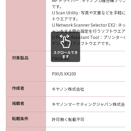
MP ドライバー : キヤノン IJ複合機プリ
です。
IJ Scan Utility : 写真や文書などを手
トウエアです。
IJ Network Scanner Selector EX2 
ャンをする際の設定を行うソフトウエアで
IJ Printer Assistant Tool：プリン
ナンスを行うソフトウエアです。
スクロールでき
ます
対象製品
PIXUS XK
PIXUS XK100
作成者
キヤノン株式会社
掲載者
キヤノンマーケティングジャパン株式会社
転載条件
許可無く転載不可