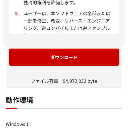
独占的権利を許諾します。
ユーザーは、本ソフトウェアの全部または
一部を修正、改変、リバース・エンジニア
リング、逆コンパイルまたは逆アセンブル
等することはできません。
キヤノン、キヤノンマーケティングジャパ
ン株式会社およびキヤノンのライセンサー
ダウンロード
は、本ソフトウェアがユーザーの特定の目
的のために適当であること、もしくは有用
であること、または本ソフトウェアに瑕疵
ファイル容量 94,972,032 byte
がないこと、その他本ソフトウェアに関し
ていかなる保証もいたしません。
動作環境
キヤノン、キヤノンマーケティングジャパ
ン株式会社およびキヤノンのライセンサー
は、本ソフトウェアの使用に付随または関
Windows 11
連して生ずる直接的または間接的な損失、