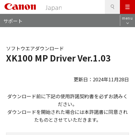
検
このページの本文へ
メ
索
ロ
ニ
menu
サポート
ー
ュ
カ
ー
ル
ナ
ソフトウエアダウンロード
ビ
XK100 MP Driver Ver.1.03
更新日：2024年11月28日
ダウンロード前に下記の使用許諾契約書を必ずお読みく
ださい。
ダウンロードを開始された場合には本許諾書に同意され
たものとさせていただきます。