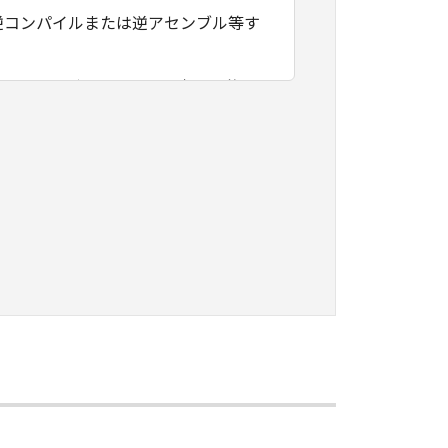
逆コンパイルまたは逆アセンブル等す
フトウェアがユーザーの特定の目的の
その他本ソフトウェアに関していかな
フトウェアの使用に付随または関連し
負いません。
ェアの全部または一部を、直接または