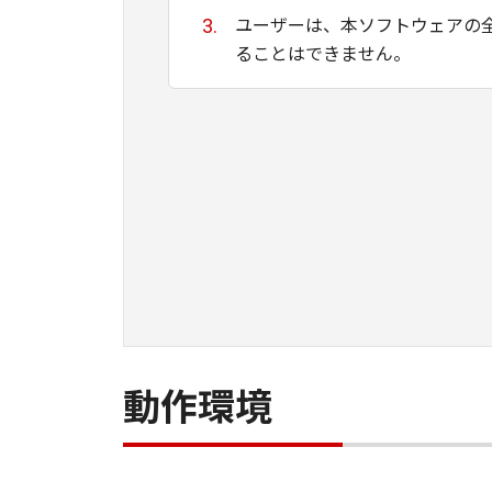
ユーザーは、本ソフトウェアの
ることはできません。
キヤノン、キヤノンマーケティ
ために適当であること、もしく
る保証もいたしません。
キヤノン、キヤノンマーケティ
て生ずる直接的または間接的な
ユーザーは、日本国政府または
間接に輸出してはなりません。
動作環境