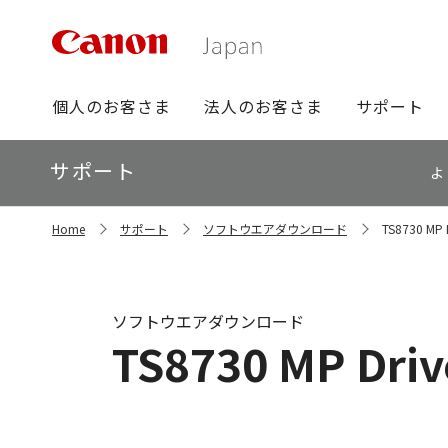
グ
個人のお客さま
法人のお客さま
サポート
ロ
ー
ロ
サポート
バ
よ
ー
ル
カ
ナ
サ
ル
Home
サポート
ソフトウエアダウンロード
TS8730 MP D
イ
ビ
ナ
ト
ビ
内
の
現
ソフトウエアダウンロード
在
TS8730 MP Drive
位
置