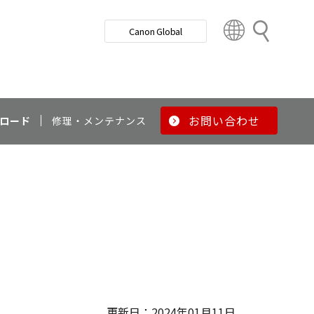
検
Canon Global
索
C
o
u
n
t
r
お問い合わせ
ロード
修理・メンテナンス
y
&
R
e
g
i
o
n
更新日：2024年01月11日