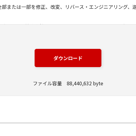
全部または一部を修正、改変、リバース・エンジニアリング、
ングジャパン株式会社およびキヤノンのライセンサーは、本ソ
は有用であること、または本ソフトウェアに瑕疵がないこと、
ングジャパン株式会社およびキヤノンのライセンサーは、本ソ
ダウンロード
損失、損害等について、いかなる場合においても一切の責任を
該当国の政府より必要な許可等を得ることなしに、本ソフトウ
ファイル容量 88,440,632 byte