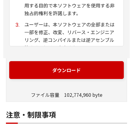
用する目的で本ソフトウェアを使用する非
独占的権利を許諾します。
ユーザーは、本ソフトウェアの全部または
一部を修正、改変、リバース・エンジニア
リング、逆コンパイルまたは逆アセンブル
等することはできません。
キヤノン、キヤノンマーケティングジャパ
ン株式会社およびキヤノンのライセンサー
ダウンロード
は、本ソフトウェアがユーザーの特定の目
的のために適当であること、もしくは有用
であること、または本ソフトウェアに瑕疵
ファイル容量 102,774,960 byte
がないこと、その他本ソフトウェアに関し
ていかなる保証もいたしません。
注意・制限事項
キヤノン、キヤノンマーケティングジャパ
ン株式会社およびキヤノンのライセンサー
は、本ソフトウェアの使用に付随または関