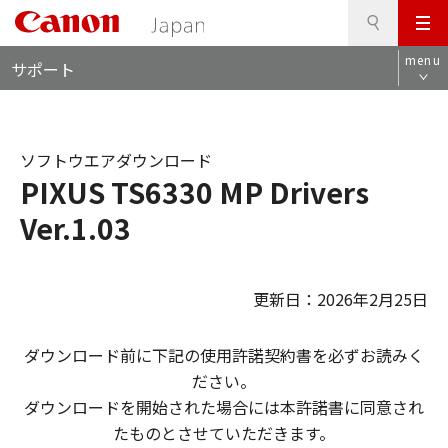
検
このページの本文へ
メ
索
ロ
ニ
menu
サポート
ー
ュ
カ
ー
ル
ナ
ソフトウエアダウンロード
ビ
PIXUS TS6330 MP Drivers
Ver.1.03
更新日：2026年2月25日
ダウンロード前に下記の使用許諾契約書を必ずお読みく
ださい。
ダウンロードを開始された場合には本許諾書に同意され
たものとさせていただきます。