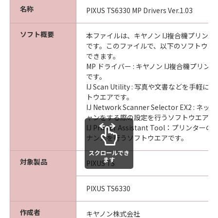
名称
PIXUS TS6330 MP Drivers Ver.1.03
ソフト概要
本ファイルは、キヤノン IJ複合機プリン
です。このファイルで、以下のソフトウエ
できます。
MP ドライバー : キヤノン IJ複合機プリ
です。
IJ Scan Utility : 写真や文書などを手
トウエアです。
IJ Network Scanner Selector EX2 
ャンをする際の設定を行うソフトウエアで
IJ Printer Assistant Tool：プリン
ナンスを行うソフトウエアです。
スクロールでき
ます
対象製品
PIXUS TS
PIXUS TS6330
作成者
キヤノン株式会社