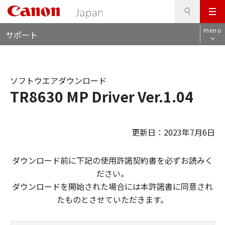
検
このページの本文へ
メ
索
ロ
ニ
menu
サポート
ー
ュ
カ
ー
ル
ナ
ソフトウエアダウンロード
ビ
TR8630 MP Driver Ver.1.04
更新日：2023年7月6日
ダウンロード前に下記の使用許諾契約書を必ずお読みく
ださい。
ダウンロードを開始された場合には本許諾書に同意され
たものとさせていただきます。