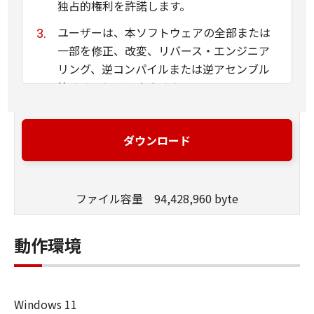
独占的権利を許諾します。
ユーザーは、本ソフトウェアの全部または
一部を修正、改変、リバース・エンジニア
リング、逆コンパイルまたは逆アセンブル
等することはできません。
キヤノン、キヤノンマーケティングジャパ
ン株式会社およびキヤノンのライセンサー
ダウンロード
は、本ソフトウェアがユーザーの特定の目
的のために適当であること、もしくは有用
であること、または本ソフトウェアに瑕疵
ファイル容量 94,428,960 byte
がないこと、その他本ソフトウェアに関し
ていかなる保証もいたしません。
動作環境
キヤノン、キヤノンマーケティングジャパ
ン株式会社およびキヤノンのライセンサー
は、本ソフトウェアの使用に付随または関
Windows 11
連して生ずる直接的または間接的な損失、