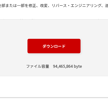
全部または一部を修正、改変、リバース・エンジニアリング、
ングジャパン株式会社およびキヤノンのライセンサーは、本ソ
は有用であること、または本ソフトウェアに瑕疵がないこと、
ングジャパン株式会社およびキヤノンのライセンサーは、本ソ
ダウンロード
損失、損害等について、いかなる場合においても一切の責任を
該当国の政府より必要な許可等を得ることなしに、本ソフトウ
ファイル容量 94,465,864 byte