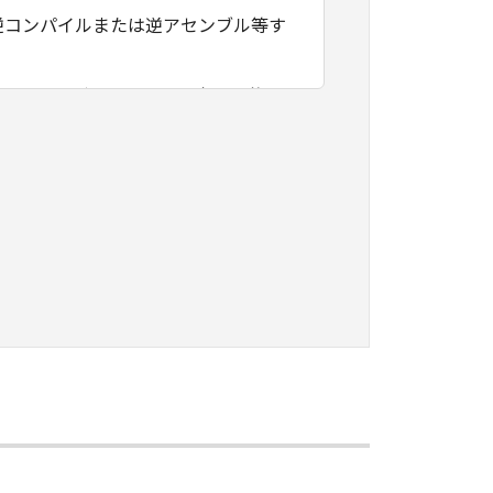
逆コンパイルまたは逆アセンブル等す
フトウェアがユーザーの特定の目的の
その他本ソフトウェアに関していかな
フトウェアの使用に付随または関連し
負いません。
ェアの全部または一部を、直接または