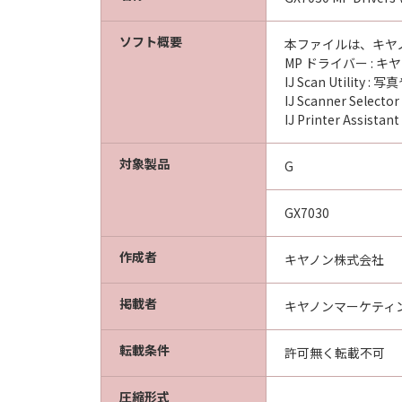
ソフト概要
本ファイルは、キヤ
MP ドライバー : 
IJ Scan Util
IJ Scanner S
IJ Printer A
対象製品
G
GX7030
作成者
キヤノン株式会社
掲載者
キヤノンマーケティ
転載条件
許可無く転載不可
圧縮形式