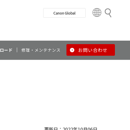
検
Canon Global
索
C
o
u
n
t
r
お問い合わせ
ロード
修理・メンテナンス
y
&
R
e
g
i
o
n
更新日：2022年10月06日