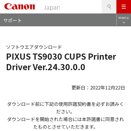
検
このページの本文へ
メ
索
ロ
ニ
menu
サポート
ー
ュ
カ
ー
ル
ナ
ソフトウエアダウンロード
ビ
PIXUS TS9030 CUPS Printer
Driver Ver.24.30.0.0
更新日：2022年12月22日
ダウンロード前に下記の使用許諾契約書を必ずお読みく
ださい。
ダウンロードを開始された場合には本許諾書に同意され
たものとさせていただきます。