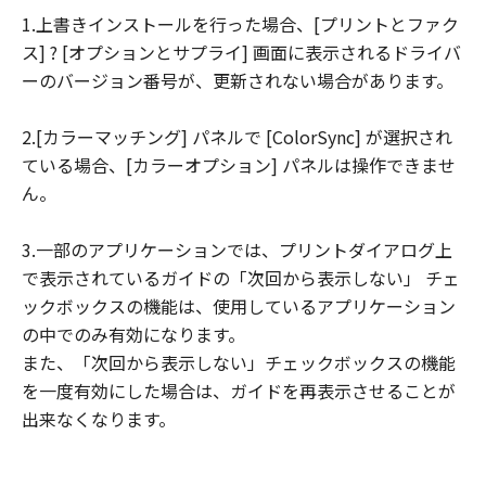
1.上書きインストールを行った場合、[プリントとファク
連して生ずる直接的または間接的な損失、
ス] ? [オプションとサプライ] 画面に表示されるドライバ
損害等について、いかなる場合においても
ーのバージョン番号が、更新されない場合があります。
一切の責任を負いません。
ユーザーは、日本国政府または該当国の政
2.[カラーマッチング] パネルで [ColorSync] が選択され
府より必要な許可等を得ることなしに、本
ている場合、[カラーオプション] パネルは操作できませ
ソフトウェアの全部または一部を、直接ま
ん。
たは間接に輸出してはなりません。
3.一部のアプリケーションでは、プリントダイアログ上
で表示されているガイドの「次回から表示しない」 チェ
ックボックスの機能は、使用しているアプリケーション
の中でのみ有効になります。
また、「次回から表示しない」チェックボックスの機能
を一度有効にした場合は、ガイドを再表示させることが
出来なくなります。