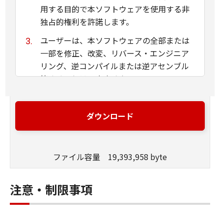
用する目的で本ソフトウェアを使用する非
独占的権利を許諾します。
ユーザーは、本ソフトウェアの全部または
一部を修正、改変、リバース・エンジニア
リング、逆コンパイルまたは逆アセンブル
等することはできません。
キヤノン、キヤノンマーケティングジャパ
ン株式会社およびキヤノンのライセンサー
ダウンロード
は、本ソフトウェアがユーザーの特定の目
的のために適当であること、もしくは有用
であること、または本ソフトウェアに瑕疵
ファイル容量 19,393,958 byte
がないこと、その他本ソフトウェアに関し
ていかなる保証もいたしません。
注意・制限事項
キヤノン、キヤノンマーケティングジャパ
ン株式会社およびキヤノンのライセンサー
は、本ソフトウェアの使用に付随または関