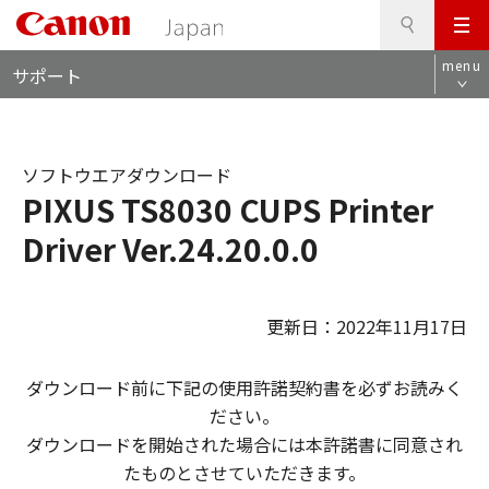
検
このページの本文へ
メ
索
ロ
ニ
menu
サポート
ー
ュ
カ
ー
ル
ナ
ソフトウエアダウンロード
ビ
PIXUS TS8030 CUPS Printer
Driver Ver.24.20.0.0
更新日：2022年11月17日
ダウンロード前に下記の使用許諾契約書を必ずお読みく
ださい。
ダウンロードを開始された場合には本許諾書に同意され
たものとさせていただきます。