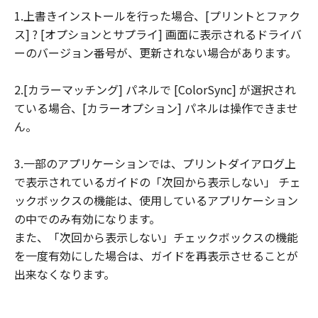
1.上書きインストールを行った場合、[プリントとファク
連して生ずる直接的または間接的な損失、
ス] ? [オプションとサプライ] 画面に表示されるドライバ
損害等について、いかなる場合においても
ーのバージョン番号が、更新されない場合があります。
一切の責任を負いません。
ユーザーは、日本国政府または該当国の政
2.[カラーマッチング] パネルで [ColorSync] が選択され
府より必要な許可等を得ることなしに、本
ている場合、[カラーオプション] パネルは操作できませ
ソフトウェアの全部または一部を、直接ま
ん。
たは間接に輸出してはなりません。
3.一部のアプリケーションでは、プリントダイアログ上
で表示されているガイドの「次回から表示しない」 チェ
ックボックスの機能は、使用しているアプリケーション
の中でのみ有効になります。
また、「次回から表示しない」チェックボックスの機能
を一度有効にした場合は、ガイドを再表示させることが
出来なくなります。