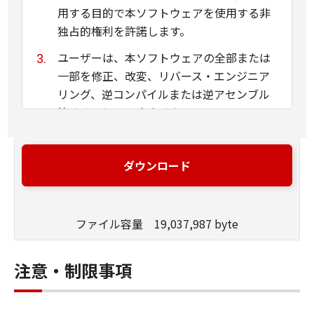
用する目的で本ソフトウェアを使用する非
独占的権利を許諾します。
ユーザーは、本ソフトウェアの全部または
一部を修正、改変、リバース・エンジニア
リング、逆コンパイルまたは逆アセンブル
等することはできません。
キヤノン、キヤノンマーケティングジャパ
ン株式会社およびキヤノンのライセンサー
ダウンロード
は、本ソフトウェアがユーザーの特定の目
的のために適当であること、もしくは有用
であること、または本ソフトウェアに瑕疵
ファイル容量 19,037,987 byte
がないこと、その他本ソフトウェアに関し
ていかなる保証もいたしません。
注意・制限事項
キヤノン、キヤノンマーケティングジャパ
ン株式会社およびキヤノンのライセンサー
は、本ソフトウェアの使用に付随または関