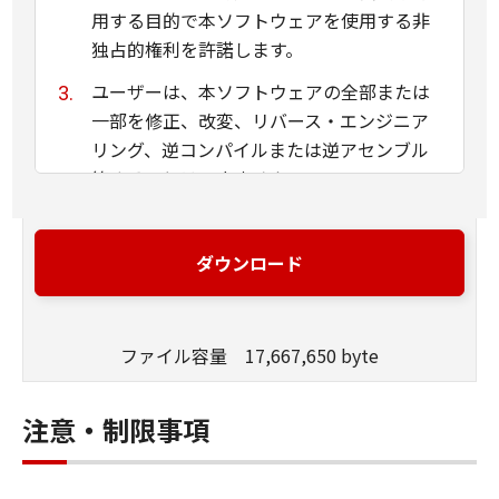
用する目的で本ソフトウェアを使用する非
独占的権利を許諾します。
ユーザーは、本ソフトウェアの全部または
一部を修正、改変、リバース・エンジニア
リング、逆コンパイルまたは逆アセンブル
等することはできません。
キヤノン、キヤノンマーケティングジャパ
ン株式会社およびキヤノンのライセンサー
ダウンロード
は、本ソフトウェアがユーザーの特定の目
的のために適当であること、もしくは有用
であること、または本ソフトウェアに瑕疵
ファイル容量 17,667,650 byte
がないこと、その他本ソフトウェアに関し
ていかなる保証もいたしません。
注意・制限事項
キヤノン、キヤノンマーケティングジャパ
ン株式会社およびキヤノンのライセンサー
は、本ソフトウェアの使用に付随または関