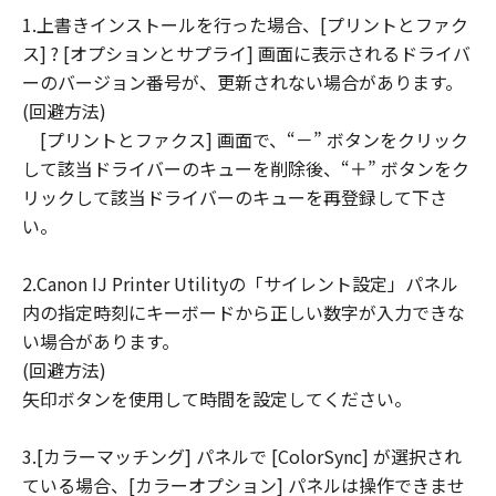
1.上書きインストールを行った場合、[プリントとファク
連して生ずる直接的または間接的な損失、
ス] ? [オプションとサプライ] 画面に表示されるドライバ
損害等について、いかなる場合においても
ーのバージョン番号が、更新されない場合があります。
一切の責任を負いません。
(回避方法)
ユーザーは、日本国政府または該当国の政
[プリントとファクス] 画面で、“－” ボタンをクリック
府より必要な許可等を得ることなしに、本
して該当ドライバーのキューを削除後、“＋” ボタンをク
ソフトウェアの全部または一部を、直接ま
リックして該当ドライバーのキューを再登録して下さ
たは間接に輸出してはなりません。
い。
2.Canon IJ Printer Utilityの「サイレント設定」パネル
内の指定時刻にキーボードから正しい数字が入力できな
い場合があります。
(回避方法)
矢印ボタンを使用して時間を設定してください。
3.[カラーマッチング] パネルで [ColorSync] が選択され
ている場合、[カラーオプション] パネルは操作できませ