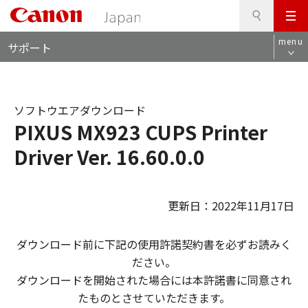
検
このページの本文へ
メ
索
ロ
ニ
menu
サポート
ー
ュ
カ
ー
ル
ナ
ソフトウエアダウンロード
ビ
PIXUS MX923 CUPS Printer
Driver Ver. 16.60.0.0
更新日：2022年11月17日
ダウンロード前に下記の使用許諾契約書を必ずお読みく
ださい。
ダウンロードを開始された場合には本許諾書に同意され
たものとさせていただきます。