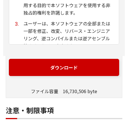
用する目的で本ソフトウェアを使用する非
独占的権利を許諾します。
ユーザーは、本ソフトウェアの全部または
一部を修正、改変、リバース・エンジニア
リング、逆コンパイルまたは逆アセンブル
等することはできません。
キヤノン、キヤノンマーケティングジャパ
ン株式会社およびキヤノンのライセンサー
ダウンロード
は、本ソフトウェアがユーザーの特定の目
的のために適当であること、もしくは有用
であること、または本ソフトウェアに瑕疵
ファイル容量 16,730,506 byte
がないこと、その他本ソフトウェアに関し
ていかなる保証もいたしません。
注意・制限事項
キヤノン、キヤノンマーケティングジャパ
ン株式会社およびキヤノンのライセンサー
は、本ソフトウェアの使用に付随または関