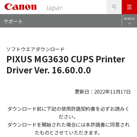
検
このページの本文へ
メ
索
ロ
ニ
menu
サポート
ー
ュ
カ
ー
ル
ナ
ソフトウエアダウンロード
ビ
PIXUS MG3630 CUPS Printer
Driver Ver. 16.60.0.0
更新日：2022年11月17日
ダウンロード前に下記の使用許諾契約書を必ずお読みく
ださい。
ダウンロードを開始された場合には本許諾書に同意され
たものとさせていただきます。