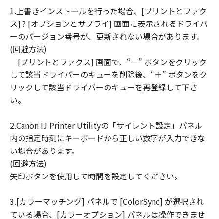
1.上書きインストールを行った場合、[プリントとファク
連して生ずる直接的または間接的な損失、
ス] ? [オプションとサプライ] 画面に表示されるドライバ
損害等について、いかなる場合においても
ーのバージョン番号が、更新されない場合があります。
一切の責任を負いません。
(回避方法)
ユーザーは、日本国政府または該当国の政
[プリントとファクス] 画面で、“－” ボタンをクリック
府より必要な許可等を得ることなしに、本
して該当ドライバーのキューを削除後、“＋” ボタンをク
ソフトウェアの全部または一部を、直接ま
リックして該当ドライバーのキューを再登録して下さ
たは間接に輸出してはなりません。
い。
2.Canon IJ Printer Utilityの「サイレント設定」パネル
内の指定時刻にキーボードから正しい数字が入力できな
い場合があります。
(回避方法)
矢印ボタンを使用して時間を設定してください。
3.[カラーマッチング] パネルで [ColorSync] が選択され
ている場合、[カラーオプション] パネルは操作できませ