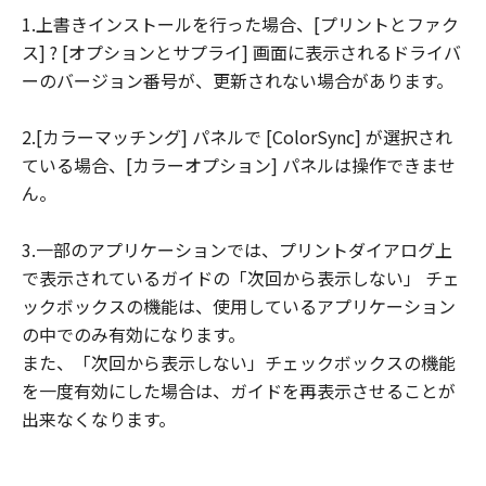
1.上書きインストールを行った場合、[プリントとファク
連して生ずる直接的または間接的な損失、
ス] ? [オプションとサプライ] 画面に表示されるドライバ
損害等について、いかなる場合においても
ーのバージョン番号が、更新されない場合があります。
一切の責任を負いません。
ユーザーは、日本国政府または該当国の政
2.[カラーマッチング] パネルで [ColorSync] が選択され
府より必要な許可等を得ることなしに、本
ている場合、[カラーオプション] パネルは操作できませ
ソフトウェアの全部または一部を、直接ま
ん。
たは間接に輸出してはなりません。
3.一部のアプリケーションでは、プリントダイアログ上
で表示されているガイドの「次回から表示しない」 チェ
ックボックスの機能は、使用しているアプリケーション
の中でのみ有効になります。
また、「次回から表示しない」チェックボックスの機能
を一度有効にした場合は、ガイドを再表示させることが
出来なくなります。