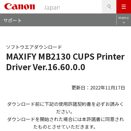
検
このページの本文へ
メ
索
ロ
ニ
menu
サポート
ー
ュ
カ
ー
ル
ナ
ソフトウエアダウンロード
ビ
MAXIFY MB2130 CUPS Printer
Driver Ver.16.60.0.0
更新日：2022年11月17日
ダウンロード前に下記の使用許諾契約書を必ずお読みく
ださい。
ダウンロードを開始された場合には本許諾書に同意され
たものとさせていただきます。