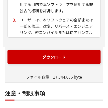
用する目的で本ソフトウェアを使用する非
独占的権利を許諾します。
ユーザーは、本ソフトウェアの全部または
一部を修正、改変、リバース・エンジニア
リング、逆コンパイルまたは逆アセンブル
等することはできません。
キヤノン、キヤノンマーケティングジャパ
ン株式会社およびキヤノンのライセンサー
ダウンロード
は、本ソフトウェアがユーザーの特定の目
的のために適当であること、もしくは有用
であること、または本ソフトウェアに瑕疵
ファイル容量 17,344,636 byte
がないこと、その他本ソフトウェアに関し
ていかなる保証もいたしません。
注意・制限事項
キヤノン、キヤノンマーケティングジャパ
ン株式会社およびキヤノンのライセンサー
は、本ソフトウェアの使用に付随または関