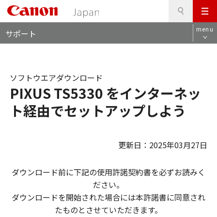
検
このページの本文へ
メ
索
ロ
ニ
menu
サポート
ー
ュ
カ
ー
ル
ナ
ソフトウエアダウンロード
ビ
PIXUS TS5330 をインターネッ
ト経由でセットアップしよう
更新日：2025年03月27日
ダウンロード前に下記の使用許諾契約書を必ずお読みく
ださい。
ダウンロードを開始された場合には本許諾書に同意され
たものとさせていただきます。