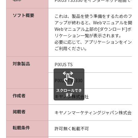
PIXUS TS5330 をインターネット経由
ソフト概要
これは、製品を使う準備をするためのファ
アップが終わると、Webマニュアルを開き
Webマニュアル上部の[ダウンロード]ボ
リケーション一覧が表示されます。
必要に応じて、アプリケーションをインス
ご利用ください。
対象製品
PIXUS TS
PIXUS TS5330
スクロールでき
ます
作成者
キヤノン株式会社
掲載者
キヤノンマーケティングジャパン株式会社
転載条件
許可無く転載不可