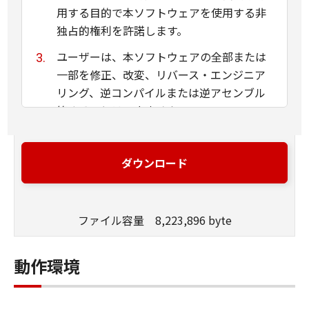
用する目的で本ソフトウェアを使用する非
独占的権利を許諾します。
ユーザーは、本ソフトウェアの全部または
一部を修正、改変、リバース・エンジニア
リング、逆コンパイルまたは逆アセンブル
等することはできません。
キヤノン、キヤノンマーケティングジャパ
ン株式会社およびキヤノンのライセンサー
ダウンロード
は、本ソフトウェアがユーザーの特定の目
的のために適当であること、もしくは有用
であること、または本ソフトウェアに瑕疵
ファイル容量 8,223,896 byte
がないこと、その他本ソフトウェアに関し
ていかなる保証もいたしません。
動作環境
キヤノン、キヤノンマーケティングジャパ
ン株式会社およびキヤノンのライセンサー
は、本ソフトウェアの使用に付随または関