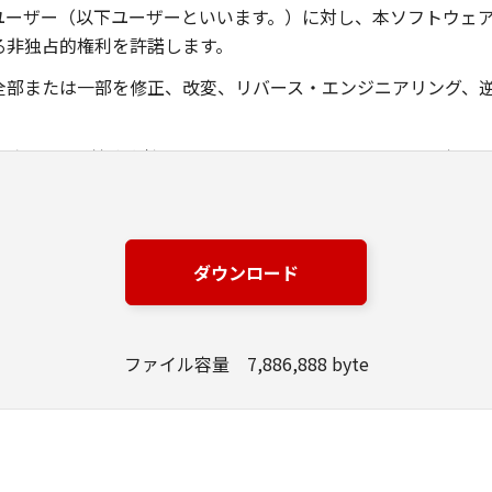
ユーザー（以下ユーザーといいます。）に対し、本ソフトウェ
る非独占的権利を許諾します。
全部または一部を修正、改変、リバース・エンジニアリング、
ングジャパン株式会社およびキヤノンのライセンサーは、本ソ
は有用であること、または本ソフトウェアに瑕疵がないこと、
ングジャパン株式会社およびキヤノンのライセンサーは、本ソ
ダウンロード
損失、損害等について、いかなる場合においても一切の責任を
該当国の政府より必要な許可等を得ることなしに、本ソフトウ
ファイル容量 7,886,888 byte