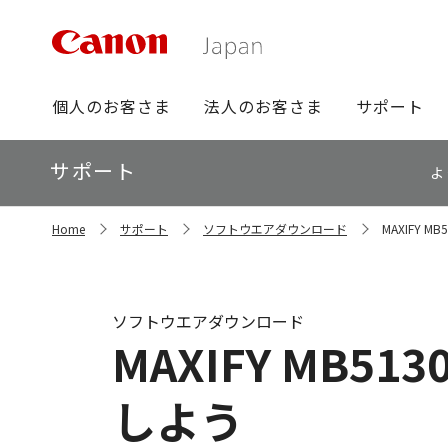
グ
個人のお客さま
法人のお客さま
サポート
ロ
ー
ロ
サポート
バ
よ
ー
ル
カ
ナ
サ
ル
Home
サポート
ソフトウエアダウンロード
MAXIFY
イ
ビ
ナ
ト
ビ
内
の
現
ソフトウエアダウンロード
在
MAXIFY MB
位
置
しよう