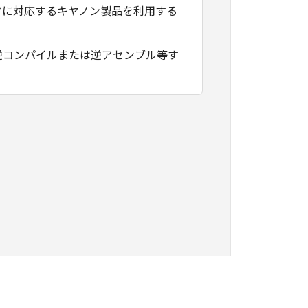
アに対応するキヤノン製品を利用する
逆コンパイルまたは逆アセンブル等す
フトウェアがユーザーの特定の目的の
その他本ソフトウェアに関していかな
フトウェアの使用に付随または関連し
負いません。
ェアの全部または一部を、直接または