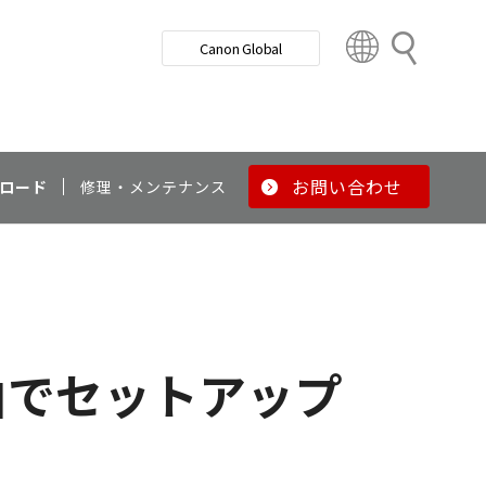
検
Canon Global
索
C
o
u
n
t
r
お問い合わせ
ロード
修理・メンテナンス
y
&
R
e
g
i
o
経由でセットアップ
n