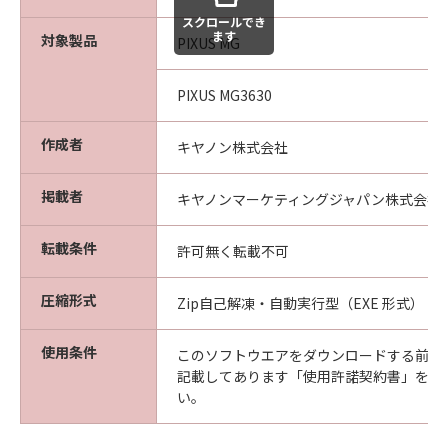
スクロールでき
ます
対象製品
PIXUS MG
PIXUS MG3630
作成者
キヤノン株式会社
掲載者
キヤノンマーケティングジャパン株式会社
転載条件
許可無く転載不可
圧縮形式
Zip自己解凍・自動実行型（EXE 形式）
使用条件
このソフトウエアをダウンロードする前に
記載してあります「使用許諾契約書」を必
い。