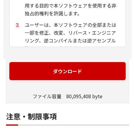
用する目的で本ソフトウェアを使用する非
独占的権利を許諾します。
ユーザーは、本ソフトウェアの全部または
一部を修正、改変、リバース・エンジニア
リング、逆コンパイルまたは逆アセンブル
等することはできません。
キヤノン、キヤノンマーケティングジャパ
ン株式会社およびキヤノンのライセンサー
ダウンロード
は、本ソフトウェアがユーザーの特定の目
的のために適当であること、もしくは有用
であること、または本ソフトウェアに瑕疵
ファイル容量 80,095,408 byte
がないこと、その他本ソフトウェアに関し
ていかなる保証もいたしません。
注意・制限事項
キヤノン、キヤノンマーケティングジャパ
ン株式会社およびキヤノンのライセンサー
は、本ソフトウェアの使用に付随または関