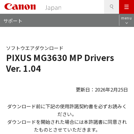
検
このページの本文へ
メ
索
ロ
ニ
menu
サポート
ー
ュ
カ
ー
ル
ナ
ソフトウエアダウンロード
ビ
PIXUS MG3630 MP Drivers
Ver. 1.04
更新日：2026年2月25日
ダウンロード前に下記の使用許諾契約書を必ずお読みく
ださい。
ダウンロードを開始された場合には本許諾書に同意され
たものとさせていただきます。