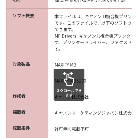
MAXIFY MB5130 MP Drivers Ver.1.05
ソフト概要
本ファイルは、キヤノン IJ複合機プリン
です。このファイルで、以下のソフトウエ
できます。
MP Drivers : キヤノン IJ複合機プリン
す。プリンタードライバー、ファクスドラ
す。
対象製品
MAXIFY MB
MAXIFY MB5130
スクロールでき
ます
作成者
キヤノン株式会社
掲載者
キヤノンマーケティングジャパン株式会社
転載条件
許可無く転載不可