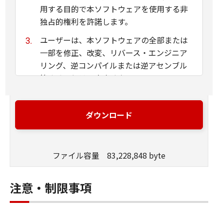
用する目的で本ソフトウェアを使用する非
独占的権利を許諾します。
ユーザーは、本ソフトウェアの全部または
一部を修正、改変、リバース・エンジニア
リング、逆コンパイルまたは逆アセンブル
等することはできません。
キヤノン、キヤノンマーケティングジャパ
ン株式会社およびキヤノンのライセンサー
ダウンロード
は、本ソフトウェアがユーザーの特定の目
的のために適当であること、もしくは有用
であること、または本ソフトウェアに瑕疵
ファイル容量 83,228,848 byte
がないこと、その他本ソフトウェアに関し
ていかなる保証もいたしません。
注意・制限事項
キヤノン、キヤノンマーケティングジャパ
ン株式会社およびキヤノンのライセンサー
は、本ソフトウェアの使用に付随または関