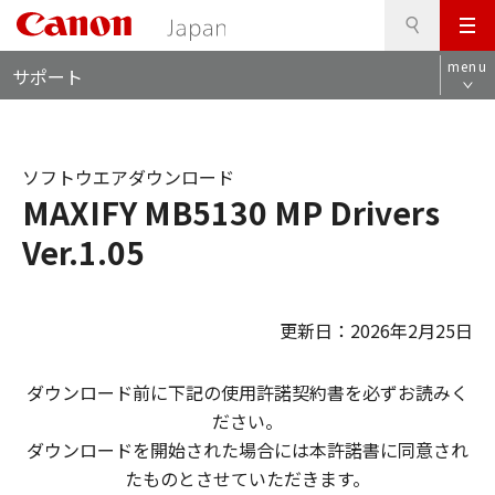
検
このページの本文へ
メ
索
ロ
ニ
menu
サポート
ー
ュ
カ
ー
ル
ナ
ソフトウエアダウンロード
ビ
MAXIFY MB5130 MP Drivers
Ver.1.05
更新日：2026年2月25日
ダウンロード前に下記の使用許諾契約書を必ずお読みく
ださい。
ダウンロードを開始された場合には本許諾書に同意され
たものとさせていただきます。