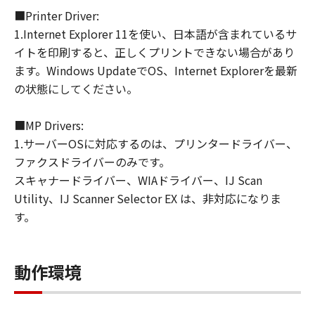
■Printer Driver:
連して生ずる直接的または間接的な損失、
1.Internet Explorer 11を使い、日本語が含まれているサ
損害等について、いかなる場合においても
イトを印刷すると、正しくプリントできない場合があり
一切の責任を負いません。
ます。Windows UpdateでOS、Internet Explorerを最新
ユーザーは、日本国政府または該当国の政
の状態にしてください。
府より必要な許可等を得ることなしに、本
ソフトウェアの全部または一部を、直接ま
■MP Drivers:
たは間接に輸出してはなりません。
1.サーバーOSに対応するのは、プリンタードライバー、
ファクスドライバーのみです。
スキャナードライバー、WIAドライバー、IJ Scan
Utility、IJ Scanner Selector EX は、非対応になりま
す。
動作環境