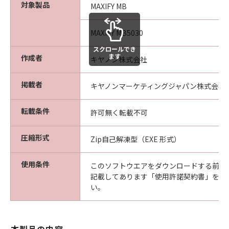
対象製品
MAXIFY MB
MAXIFY MB5030
スクロールでき
ます
作成者
キヤノン株式会社
掲載者
キヤノンマーケティングジャパン株式会社
転載条件
許可無く転載不可
圧縮形式
Zip自己解凍型（EXE 形式）
使用条件
このソフトウエアをダウンロードする前に
記載してあります「使用許諾契約書」を必
い。