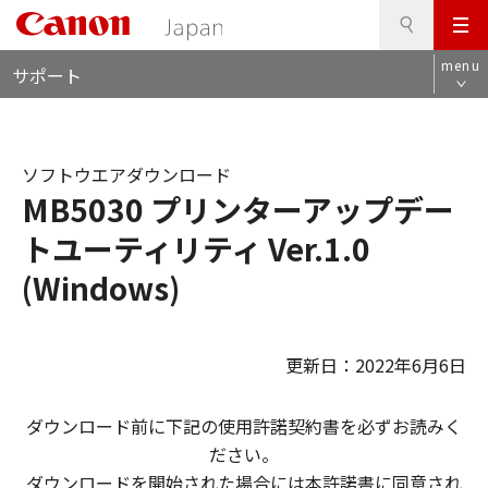
検
このページの本文へ
メ
索
ロ
ニ
menu
サポート
ー
ュ
カ
ー
ル
ナ
ソフトウエアダウンロード
ビ
MB5030 プリンターアップデー
トユーティリティ Ver.1.0
(Windows)
更新日：2022年6月6日
ダウンロード前に下記の使用許諾契約書を必ずお読みく
ださい。
ダウンロードを開始された場合には本許諾書に同意され