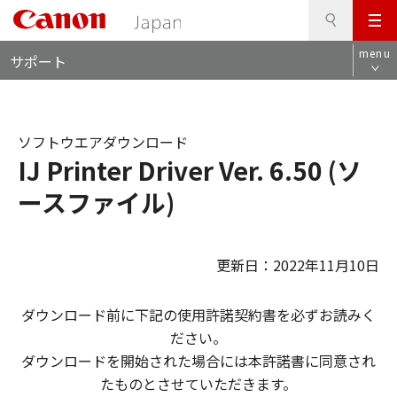
検
このページの本文へ
メ
索
ロ
ニ
menu
サポート
ー
ュ
カ
ー
ル
ナ
ソフトウエアダウンロード
ビ
IJ Printer Driver Ver. 6.50 (ソ
ースファイル)
更新日：2022年11月10日
ダウンロード前に下記の使用許諾契約書を必ずお読みく
ださい。
ダウンロードを開始された場合には本許諾書に同意され
たものとさせていただきます。