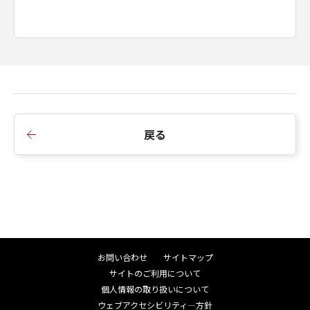
ついて、一切責任を負わないものとします。
7.期間
本契約は、お客様が本ソフトウェアを使用する
ことにより本契約を承諾した時点で発効しま
す。お客様は、本ソフトウェアを廃棄すること
により、本契約を終了させることができます。
戻る
お客様が本契約のいずれかの条項に違反した場
合、キヤノンは、本契約を一方的に終了するこ
とができます。かかる違反により本契約が終了
した場合、キヤノンがその法律上の権利を実施
できることに加え、お客様は直ちに本ソフトウ
ェアを廃棄するものとします。
上記にかかわらず、本契約の第4項および第6項
お問い合わせ
サイトマップ
から第10項の規定は、本契約のいかなる終了後
サイトのご利用について
も有効に存続します。
個人情報の取り扱いについて
ウェブアクセシビリティ―方針