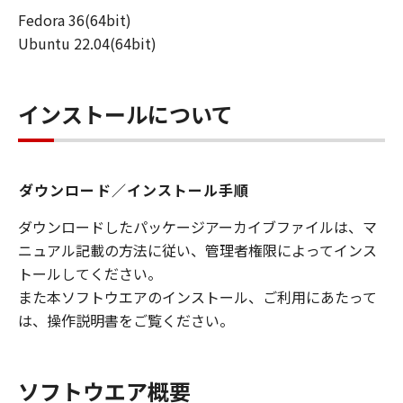
1.許諾
Fedora 36(64bit)
キヤノンは、本ソフトウェアをキヤノンのイン
Ubuntu 22.04(64bit)
クジェットプリンターおよびインクジェット
MFP製品との使用においてのみ使用し、使用さ
せ、複製し、複製させ、第三者に頒布し、かか
インストールについて
る第三者に使用を許可するための、個人的、限
定的かつ非独占的権利をお客様に許諾します。
（本契約における「使用」とは、本ソフトウェ
アを格納、ロードもしくはインストールするこ
ダウンロード／インストール手順
と、またはコンピューターにおいて表示するこ
と、アクセスすること、もしくは実行すること
ダウンロードしたパッケージアーカイブファイルは、マ
のいずれも含むものとします。）
ニュアル記載の方法に従い、管理者権限によってインス
お客様は、本ソフトウェアを自己使用目的の場
トールしてください。
合に限り、これを変更することができ、並びに
また本ソフトウエアのインストール、ご利用にあたって
かかる変更物をデバッグする目的に限り、これ
は、操作説明書をご覧ください。
をリバースエンジニアすることができます。
お客様は、本契約と同一の条件の下で第三者に
本ソフトウェアを頒布するものとします。
ソフトウエア概要