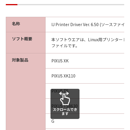
2.制限
本契約において明示的に許諾されているものを
除き、お客様は、本ソフトウェアを使用できな
いものとし、並びにいかなる第三者にも譲渡、
名称
IJ Printer Driver Ver. 6.50 (ソースファイル
サブライセンス、販売、貸与または移転するこ
とはできません。
ソフト概要
本ソフトウエアは、Linux用プリンタード
ファイルです。
3.著作権表示
お客様は、本ソフトウェアに含まれるキヤノン
対象製品
PIXUS XK
またはそのライセンサーの著作権表示を変更、
除去、削除等することはできません。
PIXUS XK110
4.帰属
PIXUS TS
本ソフトウェアに係る所有権および知的財産権
は、その内容によりキヤノンまたはそのライセ
PIXUS TS8630
ンサーに帰属します。本契約に明示的に記載さ
スクロールでき
れているものを除き、キヤノンおよびそのライ
ます
センサーのあらゆる知的財産についていかなる
G
権利または実施権も、本契約により、お客様に