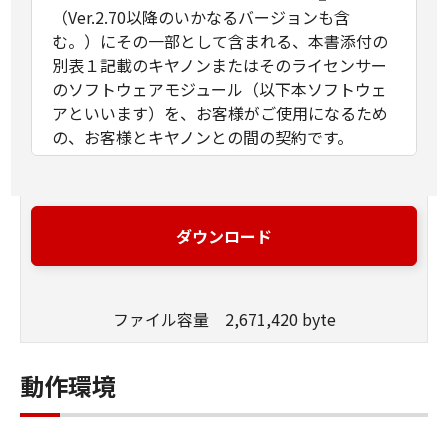
（Ver.2.70以降のいかなるバージョンも含
む。）にその一部として含まれる、本書添付の
別表１記載のキヤノンまたはそのライセンサー
のソフトウェアモジュール（以下本ソフトウェ
アといいます）を、お客様がご使用になるため
の、お客様とキヤノンとの間の契約です。
本ソフトウェアをご使用になる前に、本契約に
記載されているすべての権利および制限をよく
お読みください。
ダウンロード
下記第１項記載の態様で本ソフトウェアを使用
することにより、お客様は本契約に記載された
ファイル容量 2,671,420 byte
すべての条件に同意されたものとします。お客
様が本契約の条件のうち、いずれかに同意され
ない場合には、本ソフトウェアを使用せず、直
動作環境
ちにこれを入手した場所にご返却ください。