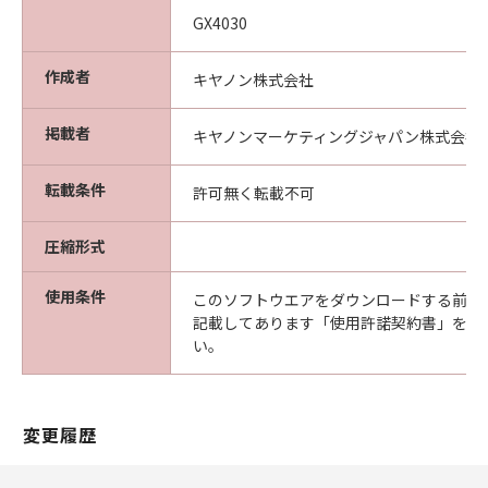
譲渡または許諾されるものではありません。
GX4030
5.輸出規制
作成者
キヤノン株式会社
お客様は、該当国の全ての輸出管理法、規制お
よび規則を遵守するものとし、当該輸出管理
掲載者
キヤノンマーケティングジャパン株式会社
法、規制および規則に違反して、または必要な
認可等を得ることなしに本ソフトウェアを直接
転載条件
許可無く転載不可
または間接に輸出または再輸出してはなりませ
ん。
圧縮形式
6.保証の否認および免責
使用条件
このソフトウエアをダウンロードする前に
本ソフトウェアは、『あるがまま』の状態で商
記載してあります「使用許諾契約書」を必
品性および特定の目的への適合性の黙示的保証
い。
を含め、明示たると黙示たるとを問わずいかな
る保証もなく提供されるものとします。
本ソフトウェアの品質、機能およびパフォーマ
変更履歴
ンス、その他についてのあらゆる危険性はお客
様の責任および負担となります。