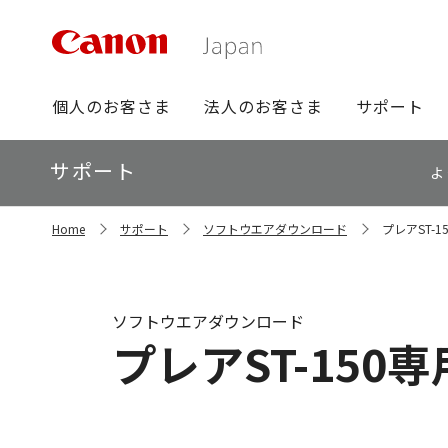
グ
個人のお客さま
法人のお客さま
サポート
ロ
ー
ロ
サポート
バ
よ
ー
ル
カ
ナ
サ
ル
Home
サポート
ソフトウエアダウンロード
プレアST-1
イ
ビ
ナ
ト
ビ
内
の
現
ソフトウエアダウンロード
在
プレアST-150専
位
置