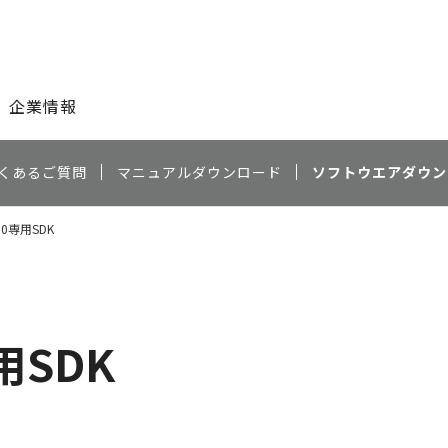
このページの本文へ
企業情報
くあるご質問
マニュアルダウンロード
ソフトウエアダウン
50専用SDK
用SDK