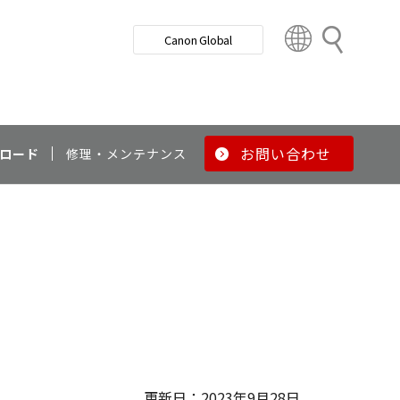
検
Canon Global
索
C
o
u
n
t
r
お問い合わせ
ロード
修理・メンテナンス
y
&
R
e
g
i
o
n
更新日：2023年9月28日