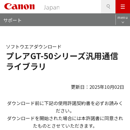
検
このページの本文へ
メ
索
ロ
ニ
menu
サポート
ー
ュ
カ
ー
ル
ナ
ソフトウエアダウンロード
ビ
プレアGT-50シリーズ汎用通信
ライブラリ
更新日：2025年10月02日
ダウンロード前に下記の使用許諾契約書を必ずお読みく
ださい。
ダウンロードを開始された場合には本許諾書に同意され
たものとさせていただきます。