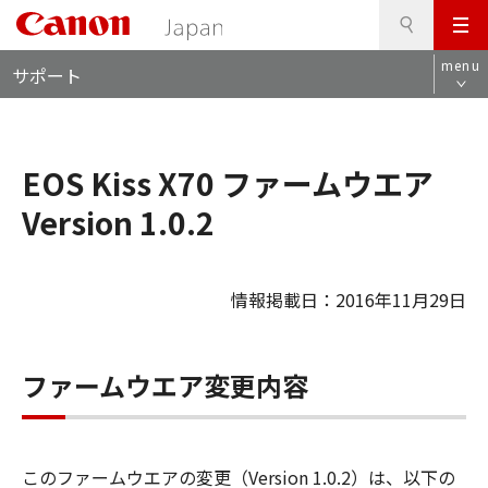
検
このページの本文へ
メ
索
ロ
ニ
menu
サポート
ー
ュ
カ
ー
ル
ナ
EOS Kiss X70 ファームウエア
ビ
Version 1.0.2
情報掲載日：2016年11月29日
ファームウエア変更内容
このファームウエアの変更（Version 1.0.2）は、以下の