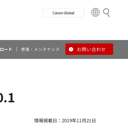
検
Canon Global
索
C
o
u
n
t
r
お問い合わせ
ロード
修理・メンテナンス
y
&
R
e
g
i
.1
o
n
情報掲載日：2019年11月21日