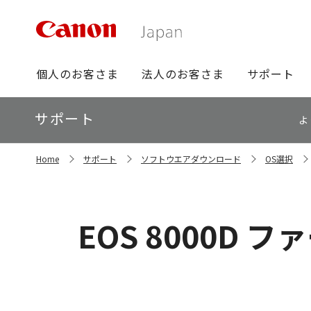
グ
個人のお客さま
法人のお客さま
サポート
ロ
ー
ロ
サポート
バ
よ
ー
ル
カ
ナ
サ
ル
Home
サポート
ソフトウエアダウンロード
OS選択
イ
ビ
ナ
ト
ビ
内
の
現
EOS 8000D ファ
在
位
置