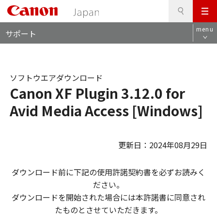
検
このページの本文へ
メ
索
ロ
ニ
menu
サポート
ー
ュ
カ
ー
ル
ナ
ソフトウエアダウンロード
ビ
Canon XF Plugin 3.12.0 for
Avid Media Access [Windows]
更新日：2024年08月29日
ダウンロード前に下記の使用許諾契約書を必ずお読みく
ださい。
ダウンロードを開始された場合には本許諾書に同意され
たものとさせていただきます。