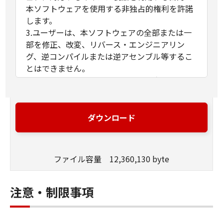
本ソフトウェアを使用する非独占的権利を許諾
します。
3.ユーザーは、本ソフトウェアの全部または一
部を修正、改変、リバース・エンジニアリン
グ、逆コンパイルまたは逆アセンブル等するこ
とはできません。
4.キヤノン、キヤノンマーケティングジャパン
株式会社およびキヤノンのライセンサーは、本
ソフトウェアがユーザーの特定の目的のために
適当であること、もしくは有用であること、ま
ダウンロード
たは本ソフトウェアに瑕疵がないこと、その他
本ソフトウェアに関していかなる保証もいたし
ません。
ファイル容量 12,360,130 byte
5.キヤノン、キヤノンマーケティングジャパン
株式会社およびキヤノンのライセンサーは、本
ソフトウェアの使用に付随または関連して生ず
注意・制限事項
る直接的または間接的な損失、損害等につい
て、いかなる場合においても一切の責任を負い