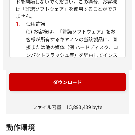
ドを開始しないでください。この場合、お客様
は「許諾ソフトウェア」を使用することができ
ません。
使用許諾
(1) お客様は、「許諾ソフトウェア」をお
客様が所有するキヤノンの当該製品に、直
接または他の媒体（例 ハードディスク、コ
ンパクトフラッシュ等）を経由してインス
トールし、かかるカメラ・ビデオ製品にお
いて使用することができます。
(2) お客様は、本契約で明示的に規定され
ダウンロード
る場合を除き、「許諾ソフトウェア」を、
再使用許諾、販売、頒布、賃貸、リース、
貸与もしくは譲渡し、または、複製、翻
ファイル容量 15,893,439 byte
訳、翻案もしくは他のプログラム言語に書
き換えてはなりません。お客様はまた、
動作環境
「許諾ソフトウェア」の全部または一部を
修正、改変、逆アセンブル、逆コンパイル