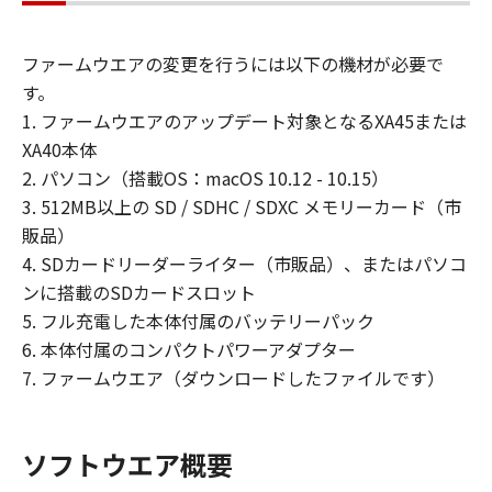
またはリバース・エンジニアリング等して
はならず、また第三者にこのような行為を
ファームウエアの変更を行うには以下の機材が必要で
させてはなりません。
す。
(3) お客様は、「許諾ソフトウェア」に含
1. ファームウエアのアップデート対象となるXA45または
まれるキヤノンの著作権表示を修正、除去
XA40本体
または消去してはなりません。
2. パソコン（搭載OS：macOS 10.12 - 10.15）
(4) 本契約に明示的に定める場合を除き、
3. 512MB以上の SD / SDHC / SDXC メモリーカード（市
キヤノンは「許諾ソフトウェア」に関する
販品）
キヤノンの知的財産権のいかなる権利もお
4. SDカードリーダーライター（市販品）、またはパソコ
客様に付与または許諾するものでもありま
ンに搭載のSDカードスロット
せん。
5. フル充電した本体付属のバッテリーパック
6. 本体付属のコンパクトパワーアダプター
所有権
7. ファームウエア（ダウンロードしたファイルです）
「許諾ソフトウェア」は、著作権により保
護され、キヤノンにより所有されていま
す。お客様は、キヤノンが、本契約に基づ
ソフトウエア概要
きまたはその他の手段により「許諾ソフト