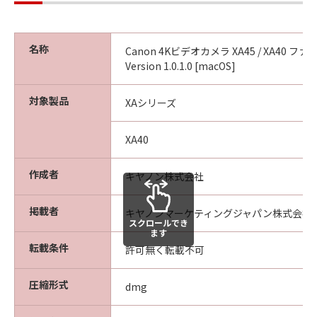
ウェア」に係る所有権および知的財産権を
お客様に譲渡するものではなく、また、キ
ヤノンがかかる権利を保持するものである
名称
Canon 4Kビデオカメラ XA45 / XA40 フ
ことを、ここに同意するものとします。
Version 1.0.1.0 [macOS]
輸出制限
お客様は、該当国のすべての適用可能な輸
対象製品
XAシリーズ
出管理法規や規則に従うものとし、また、
かかる法規や規則に違反して「許諾ソフト
XA40
ウェア」をいかなる国へ直接もしくは間接
に輸出もしくは再輸出しないことに同意す
作成者
キヤノン株式会社
るものとします。
掲載者
キヤノンマーケティングジャパン株式会社
サポートおよびアップデート
スクロールでき
ます
キヤノン、キヤノンの子会社、それらの販
転載条件
許可無く転載不可
売代理店および販売店は、「許諾ソフトウ
ェア」のメンテナンスおよびお客様による
圧縮形式
dmg
「許諾ソフトウェア」の使用を支援するこ
とについて、いかなる責任も負うものでは