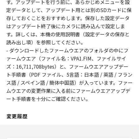
(1) 本契約は、お客様が、『ダウンロード
す。アップデートを行う前に、あらかじめメニューを設
開始』のボタンをクリックした時点で発効
定データとして、アップデート用とは別のSDカードに保
し、下記(2)または(3)により終了されるま
存しておくことをおすすめします。保存した設定データ
で有効に存続します。
はアップデート終了後にカメラに読み込んで設定しま
(2) お客様は、お客様が所有するキヤノン
す。詳しくは、本機の使用説明書（設定データの保存と
の当該製品にインストールされた「許諾ソ
読み出し項）を参照してください。
フトウェア」を消去することにより、本契
- ダウンロードしたファームウエアのフォルダの中にフ
約を終了させることができます。
ァームウエア（ファイル名：VPA1.FIM、ファイルサイ
(3) お客様が本契約のいずれかの条項に違
ズ：16,711,708bytes）と、ファームウエアアップデー
反した場合、本契約は直ちに終了します。
ト手順書（PDF ファイル、5言語：日本語 / 英語 / フラン
(4) お客様は、上記(3) による本契約の終了
ス語 / スペイン語 / 簡体中国語）が入っています。ファー
後直ちにすべての「許諾ソフトウェア」を
ムウエアの変更作業に入る前にファームウエアアップデ
消去するものとします。
ート手順書を十分にご確認ください。
分離可能性
変更履歴
本契約のいかなる条項が無効となった場合
でも、本契約のそれ以外の部分は効力を有
するものとします。