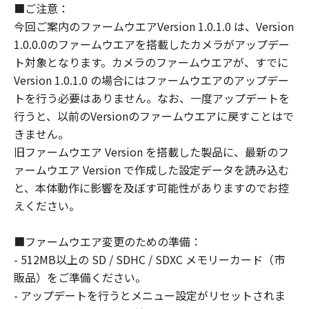
■ご注意：
使用不能から生ずるいかなる損害（逸失利
今回ご案内のファームウエアVersion 1.0.1.0 は、Version
益およびその他の派生的または付随的な損
1.0.0.0のファームウエアを搭載したカメラがアップデー
害を含むがこれらに限定されない）につい
ト対象となります。カメラのファームウエアが、すでに
ても一切責任を負わないものとします。た
Version 1.0.1.0 の場合にはファームウエアのアップデー
とえ、キヤノン、キヤノンの子会社、それ
トを行う必要はありません。なお、一度アップデートを
らの販売代理店および販売店がかかる損害
行うと、以前のVersionのファームウエアに戻すことはで
の可能性について知らされていた場合でも
きません。
同様です。
旧ファームウエア Version を搭載した製品に、最新のフ
(3) キヤノン、キヤノンの子会社、それらの
ァームウエア Version で作成した設定データを読み込む
販売代理店および販売店、並びに、その他
と、本体動作に影響を及ぼす可能性がありますのでお控
「許諾ソフトウェア」の取扱者および頒布
えください。
者は、「許諾ソフトウェア」の使用に起因
または関連してお客様と第三者との間に生
■ファームウエア変更のための準備：
じるいかなる紛争についても、一切責任を
- 512MB以上の SD / SDHC / SDXC メモリーカード（市
負わないものとします。
販品）をご準備ください。
契約期間
- アップデートを行うとメニュー設定がリセットされま