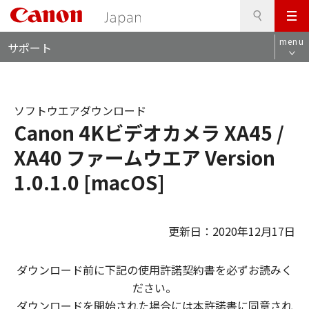
検
このページの本文へ
メ
索
ロ
ニ
menu
サポート
ー
ュ
カ
ー
ル
ナ
ソフトウエアダウンロード
ビ
Canon 4Kビデオカメラ XA45 /
XA40 ファームウエア Version
1.0.1.0 [macOS]
更新日：2020年12月17日
ダウンロード前に下記の使用許諾契約書を必ずお読みく
ださい。
ダウンロードを開始された場合には本許諾書に同意され