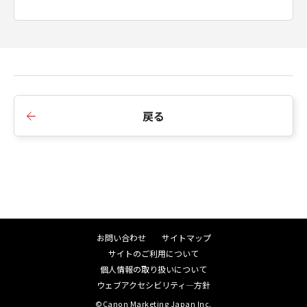
契約における「許諾ソフトウェア」を意味
するものとします。
一般条項
『ダウンロード開始』のボタンをクリック
することにより、お客様は、お客様が本契
約を読み、理解し、且つ本契約の条件に拘
戻る
束されることに合意したことになります。
お客様は、本契約が、本契約に規定される
すべての事項についての、キヤノンとお客
様の間に事前に存在する口頭または書面に
よる一切の合意に優先する、お客様とキヤ
ノンとの契約の完全且つ唯一の表明である
ことに同意するものとします。キヤノンの
お問い合わせ
サイトマップ
代表者が署名した書面によってキヤノンが
サイトのご利用について
その明確な同意を与えない限り、本契約の
個人情報の取り扱いについて
条項のいかなる変更も効力を有しないもの
ウェブアクセシビリティ―方針
とします。
©Canon Marketing Japan Inc.