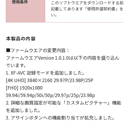
使用条件
このソフトウエアをダウンロードする前に
ありません。また、「許諾ソフトウェア」
記載してあります「使用許諾契約書」を必
のアップデート、バグの修正またはサポー
い。
トを行う義務もありません。
保証の否認・免責
本製品の内容
(1) 「許諾ソフトウェア」は、『現状有姿
(AS-IS)』の状態で使用許諾されます。キヤ
■ファームウエアの変更内容：
ノン、キヤノンの子会社、それらの販売代
ファームウエアVersion 1.0.1.0は以下の内容を盛り込ん
理店および販売店、並びに、その他「許諾
でいます。
ソフトウェア」の取扱者および頒布者は、
1. XF-AVC 記録モードを追加しました。
「許諾ソフトウェア」に関して、商品性お
[4K UHD] 3840×2160 29.97P/23.98P/25P
よび特定の目的への適合性の保証を含め、
[FHD] 1920x1080
いかなる保証も、明示たると黙示たるとを
59.94i/59.94p/50i/50p/29.97p/25p/23.98p
問わず一切しないものとします。
2. 詳細な画質設定が可能な「カスタムピクチャー」機能
(2) キヤノン、キヤノンの子会社、それらの
を追加しました。
販売代理店および販売店、並びに、その他
3. アサインボタンへの機能割り当てが拡充しました。
「許諾ソフトウェア」の取扱者および頒布
者は、「許諾ソフトウェア」の使用または