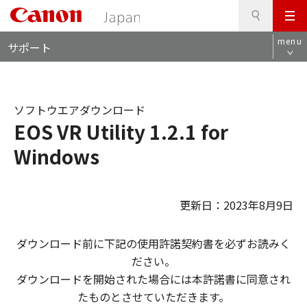
検
このページの本文へ
メ
索
ロ
ニ
menu
サポート
ー
ュ
カ
ー
ル
ナ
ソフトウエアダウンロード
ビ
EOS VR Utility 1.2.1 for
Windows
更新日：2023年8月9日
ダウンロード前に下記の使用許諾契約書を必ずお読みく
ださい。
ダウンロードを開始された場合には本許諾書に同意され
たものとさせていただきます。