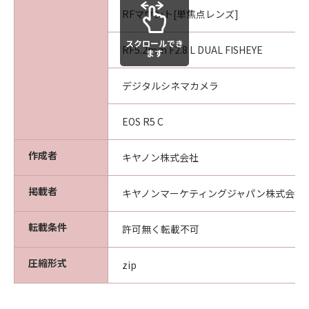
RFマウント[単焦点レンズ]
スクロールでき
RF5.2mm F2.8 L DUAL FISHEYE
ます
デジタルシネマカメラ
EOS R5 C
作成者
キヤノン株式会社
掲載者
キヤノンマーケティングジャパン株式会社
転載条件
許可無く転載不可
圧縮形式
zip