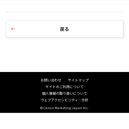
■EOS VR Plugin 1.7.0 for Adobe Premiere Pro
[Windows]の変更点
戻る
- レンズマスク機能を改善しました。
- 自動水平補正機能を改善しました。
- EOS R50のファームウェアバージョン1.4.0以降に
対応しました。
■EOS VR Plugin 1.6.0 for Adobe Premiere Pro
お問い合わせ
サイトマップ
[Windows]の変更点
サイトのご利用について
- EOS R50 Vに対応しました。
個人情報の取り扱いについて
ウェブアクセシビリティ―方針
©Canon Marketing Japan Inc.
■EOS VR Plugin 1.5.10 for Adobe Premiere Pro
[Windows]の変更点
- RF-S7.8mm F4 STM DUALに対応しました。