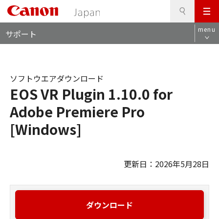
検
このページの本文へ
メ
索
ロ
ニ
menu
サポート
ー
ュ
カ
ー
ル
ナ
ソフトウエアダウンロード
ビ
EOS VR Plugin 1.10.0 for
Adobe Premiere Pro
[Windows]
更新日：2026年5月28日
ダウンロード