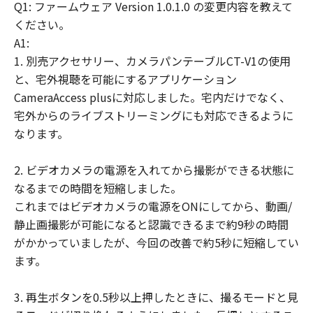
するものとします。
Q1: ファームウェア Version 1.0.1.0 の変更内容を教えて
ください。
一般条項
A1:
『ダウンロード開始』のボタンをクリック
1. 別売アクセサリー、カメラパンテーブルCT-V1の使用
することにより、お客様は、お客様が本契
と、宅外視聴を可能にするアプリケーション
約を読み、理解し、且つ本契約の条件に拘
CameraAccess plusに対応しました。宅内だけでなく、
束されることに合意したことになります。
宅外からのライブストリーミングにも対応できるように
お客様は、本契約が、本契約に規定される
なります。
すべての事項についての、キヤノンとお客
様の間に事前に存在する口頭または書面に
2. ビデオカメラの電源を入れてから撮影ができる状態に
よる一切の合意に優先する、お客様とキヤ
なるまでの時間を短縮しました。
ノンとの契約の完全且つ唯一の表明である
これまではビデオカメラの電源をONにしてから、動画/
ことに同意するものとします。キヤノンの
静止画撮影が可能になると認識できるまで約9秒の時間
代表者が署名した書面によってキヤノンが
がかかっていましたが、今回の改善で約5秒に短縮してい
その明確な同意を与えない限り、本契約の
ます。
条項のいかなる変更も効力を有しないもの
とします。
3. 再生ボタンを0.5秒以上押したときに、撮るモードと見