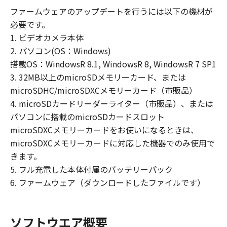
はならず、また第三者にこのような行為を
ファームウェアのアップデートを行うには以下の機材が
させてはなりません。
必要です。
(3) お客様は、「許諾ソフトウェア」に含
1. ビデオカメラ本体
まれるキヤノンの著作権表示を修正、除去
2. パソコン(OS：Windows)
または消去してはなりません。
搭載OS：WindowsR 8.1, WindowsR 8, WindowsR 7 SP1
(4) 本契約に明示的に定める場合を除き、
3. 32MB以上のmicroSDメモリーカード、または
キヤノンは「許諾ソフトウェア」に関する
microSDHC/microSDXCメモリーカード（市販品）
キヤノンの知的財産権のいかなる権利もお
4. microSDカードリーダーライター（市販品）、または
客様に付与または許諾するものでもありま
パソコンに搭載のmicroSDカードスロット
せん。
microSDXCメモリーカードをお使いになるときは、
microSDXCメモリーカードに対応した機器でのみ使用で
所有権
きます。
「許諾ソフトウェア」は、著作権により保
5. フル充電した本体付属のバッテリーパック
護され、キヤノンにより所有されていま
6. ファームウェア（ダウンロードしたファイルです）
す。お客様は、キヤノンが、本契約に基づ
きまたはその他の手段により「許諾ソフト
ウェア」に係る所有権および知的財産権を
ソフトウエア概要
お客様に譲渡するものではなく、また、キ