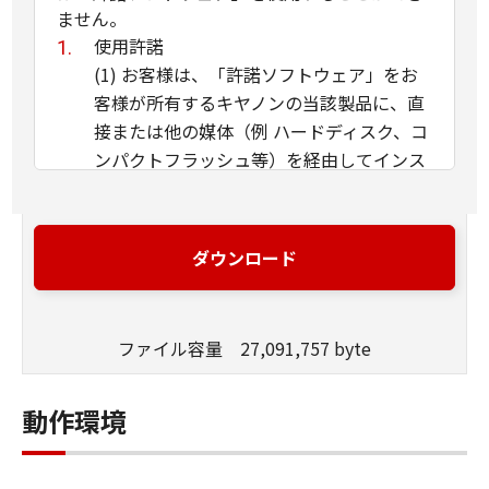
ません。
使用許諾
(1) お客様は、「許諾ソフトウェア」をお
客様が所有するキヤノンの当該製品に、直
接または他の媒体（例 ハードディスク、コ
ンパクトフラッシュ等）を経由してインス
トールし、かかるカメラ・ビデオ製品にお
いて使用することができます。
(2) お客様は、本契約で明示的に規定され
ダウンロード
る場合を除き、「許諾ソフトウェア」を、
再使用許諾、販売、頒布、賃貸、リース、
貸与もしくは譲渡し、または、複製、翻
ファイル容量 27,091,757 byte
訳、翻案もしくは他のプログラム言語に書
き換えてはなりません。お客様はまた、
動作環境
「許諾ソフトウェア」の全部または一部を
修正、改変、逆アセンブル、逆コンパイル
またはリバース・エンジニアリング等して