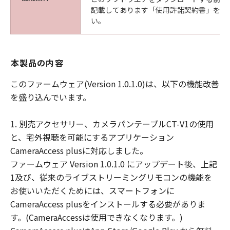
のアップデート、バグの修正またはサポー
記載してあります「使用許諾契約書」を必
トを行う義務もありません。
い。
保証の否認・免責
(1) 「許諾ソフトウェア」は、『現状有姿
本製品の内容
(AS-IS)』の状態で使用許諾されます。キヤ
ノン、キヤノンの子会社、それらの販売代
このファームウェア(Version 1.0.1.0)は、以下の機能改善
理店および販売店、並びに、その他「許諾
を盛り込んでいます。
ソフトウェア」の取扱者および頒布者は、
「許諾ソフトウェア」に関して、商品性お
1. 別売アクセサリー、カメラパンテーブルCT-V1の使用
よび特定の目的への適合性の保証を含め、
と、宅外視聴を可能にするアプリケーション
いかなる保証も、明示たると黙示たるとを
CameraAccess plusに対応しました。
問わず一切しないものとします。
ファームウェア Version 1.0.1.0 にアップデート後、上記
(2) キヤノン、キヤノンの子会社、それらの
1及び、従来のライブストリーミングリモコンの機能を
販売代理店および販売店、並びに、その他
お使いいただくためには、スマートフォンに
「許諾ソフトウェア」の取扱者および頒布
CameraAccess plusをインストールする必要がありま
者は、「許諾ソフトウェア」の使用または
す。(CameraAccessは使用できなくなります。)
使用不能から生ずるいかなる損害（逸失利