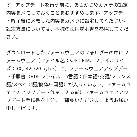
NOTICE:
す。アップデートを行う前に、あらかじめカメラの設定
The Software is a 'commercial item,' as
内容をメモしておくことをおすすめします。アップデー
that term is defined at 48 C.F.R. 2.101
ト終了後にメモした内容をカメラに設定してください。
(Oct 1995), consisting of "commercial
設定方法については、本機の使用説明書を参照してくだ
computer software" and 'commercial
さい。
computer software documentation,' as
such terms are used in 48 C.F.R. 12.212
ダウンロードしたファームウェアのフォルダーの中にフ
(Sept 1995). Consistent with 48 C.F.R.
ァームウェア（ファイル名：VJF1.FIM、ファイルサイ
12.212 and 48 C.F.R. 227.7202-1 through
ズ：30,542,720 bytes）と、ファームウェアアップデー
227.72024 (June 1995), all U.S.
ト手順書（PDF ファイル、5言語：日本語/英語/フランス
Government End Users shall acquire the
語/スペイン語/簡体中国語）が入っています。ファームウ
Software with only those rights set forth
ェアのアップデート作業に入る前にファームウェアアッ
herein. Manufacturer is Canon Inc./30-2,
プデート手順書を十分にご確認いただきますようお願い
Shimomaruko 3-chome, Ohta-ku, Tokyo
申し上げます。
146-8501, Japan.
本条において、'Software'という語は、本
契約における「許諾ソフトウェア」を意味