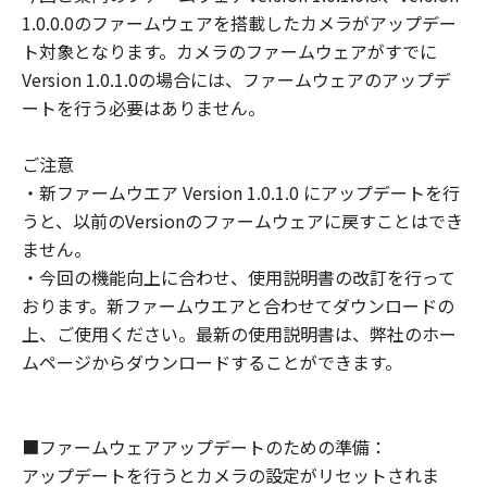
し、下記(2)または(3)により終了されるま
1.0.0.0のファームウェアを搭載したカメラがアップデー
で有効に存続します。
ト対象となります。カメラのファームウェアがすでに
(2) お客様は、お客様が所有するキヤノン
Version 1.0.1.0の場合には、ファームウェアのアップデ
の当該製品にインストールされた「許諾ソ
ートを行う必要はありません。
フトウェア」を消去することにより、本契
約を終了させることができます。
ご注意
(3) お客様が本契約のいずれかの条項に違
・新ファームウエア Version 1.0.1.0 にアップデートを行
反した場合、本契約は直ちに終了します。
うと、以前のVersionのファームウェアに戻すことはでき
(4) お客様は、上記(3) による本契約の終了
ません。
後直ちにすべての「許諾ソフトウェア」を
・今回の機能向上に合わせ、使用説明書の改訂を行って
消去するものとします。
おります。新ファームウエアと合わせてダウンロードの
上、ご使用ください。最新の使用説明書は、弊社のホー
分離可能性
ムページからダウンロードすることができます。
本契約のいかなる条項が無効となった場合
でも、本契約のそれ以外の部分は効力を有
するものとします。
■ファームウェアアップデートのための準備：
U.S. GOVERNMENT RESTRICTED RIGHTS
アップデートを行うとカメラの設定がリセットされま