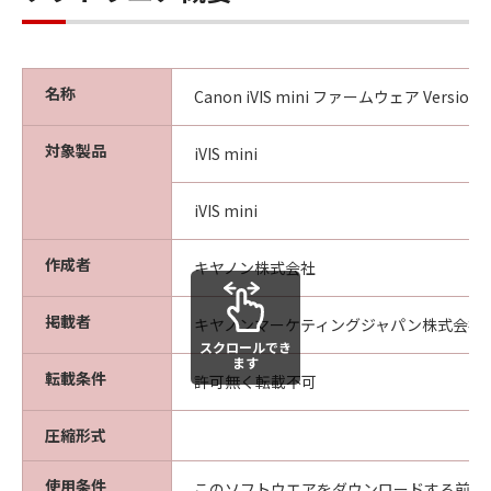
ヤノンがかかる権利を保持するものである
ことを、ここに同意するものとします。
輸出制限
名称
Canon iVIS mini ファームウェア Version 1.0
お客様は、該当国のすべての適用可能な輸
出管理法規や規則に従うものとし、また、
対象製品
iVIS mini
かかる法規や規則に違反して「許諾ソフト
ウェア」をいかなる国へ直接もしくは間接
iVIS mini
に輸出もしくは再輸出しないことに同意す
るものとします。
作成者
キヤノン株式会社
サポートおよびアップデート
掲載者
キヤノンマーケティングジャパン株式会社
キヤノン、キヤノンの子会社、それらの販
スクロールでき
売代理店および販売店は、「許諾ソフトウ
ます
転載条件
許可無く転載不可
ェア」のメンテナンスおよびお客様による
「許諾ソフトウェア」の使用を支援するこ
圧縮形式
とについて、いかなる責任も負うものでは
ありません。また、「許諾ソフトウェア」
使用条件
このソフトウエアをダウンロードする前に