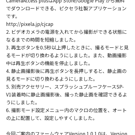
CameraAccess plusはApp Store/Google Play から無料
益およびその他の派生的または付随的な損
でダウンロードできる、ピクセラ社製アプリケーション
害を含むがこれらに限定されない）につい
です。
ても一切責任を負わないものとします。た
http://pixela.jp/cjcap
とえ、キヤノン、キヤノンの子会社、それ
2. ビデオカメラの電源を入れてから撮影ができる状態に
らの販売代理店および販売店がかかる損害
なるまでの時間を短縮しました。
の可能性について知らされていた場合でも
3. 再生ボタンを0.5秒以上押したときに、撮るモードと見
同様です。
るモードが切り換わるようにしました。また、動画撮影
(3) キヤノン、キヤノンの子会社、それらの
中は再生ボタンの機能を停止しました。
販売代理店および販売店、並びに、その他
4. 静止画撮影後に再生ボタンを長押しすると、静止画の
「許諾ソフトウェア」の取扱者および頒布
見るモードに切り換わるようにしました。
者は、「許諾ソフトウェア」の使用に起因
5. 別売アクセサリー、スプラッシュプルーフケースSP-
または関連してお客様と第三者との間に生
V1装着時に静止画撮影後、撮った静止画を確認できるよ
じるいかなる紛争についても、一切責任を
うにしました。
負わないものとします。
6. 撮影モード設定メニュー内のマクロの位置を、オート
契約期間
の上に配置して、設定しやすくしました。
(1) 本契約は、お客様が、『ダウンロード
開始』のボタンをクリックした時点で発効
今回ご案内のファームウェアVersion 1.0.1.0は、Version