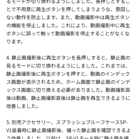
るモードが切り換わるようにしました。長押しとするこ
以 上
とで不用意に再生ボタンを押してしまうような、意図し
キヤノン株式会社
ない動作を防止します。また、動画撮影中は再生ボタン
キヤノンマーケティングジャパン株式会社
の機能を停止しました。これにより、動画撮影中に再生
ボタンに誤って触って動画撮影を停止することがなくな
ります。
4. 静止画撮影後に再生ボタンを長押しすると、静止画の
見るモードに切り換わるようにしました。これまでは、
静止画撮影後に再生ボタンを押すと、動画のインデック
ス画面が表示されるため、ホーム画面で静止画のインデ
ックス画面に切り換える必要がありました。動画撮影直
後は動画、静止画撮影直後は静止画を再生できるように
改善しました。
5. 別売アクセサリー、スプラッシュプルーフケースSP-
V1装着時に静止画撮影後、撮った静止画を確認できるよ
う改善しました。以前は、SP-V1モード時に静止画を撮