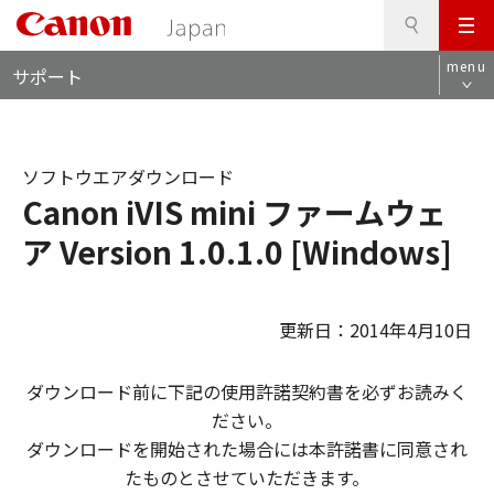
検
このページの本文へ
メ
索
ロ
ニ
menu
サポート
ー
ュ
カ
ー
ル
ナ
ソフトウエアダウンロード
ビ
Canon iVIS mini ファームウェ
ア Version 1.0.1.0 [Windows]
更新日：2014年4月10日
ダウンロード前に下記の使用許諾契約書を必ずお読みく
ださい。
ダウンロードを開始された場合には本許諾書に同意され
たものとさせていただきます。