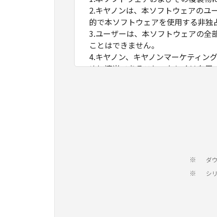
2.キヤノンは、本ソフトウェアの
的で本ソフトウェアを使用する非独
3.ユーザーは、本ソフトウェアの
ことはできません。
4.キヤノン、キヤノンマーケティ
めに適当であること、もしくは有用
もいたしません。
5.キヤノン、キヤノンマーケティ
生ずる直接的または間接的な損失、
6.ユーザーは、日本国政府または
接に輸出してはなりません。
ダ
※
シ
※