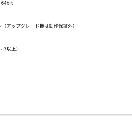
 64bit
ン（アップグレード機は動作保証外）
e-i7以上）
て