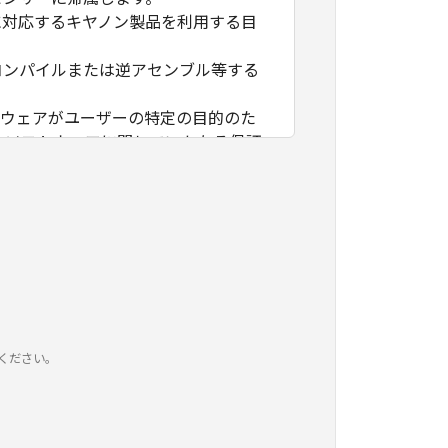
に対応するキヤノン製品を利用する目
コンパイルまたは逆アセンブル等する
トウェアがユーザーの特定の目的のた
本ソフトウェアに関していかなる保証
トウェアの使用に付随または関連して
せん。
アの全部または一部を、直接または間
ください。