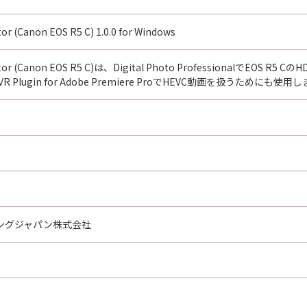
or (Canon EOS R5 C) 1.0.0 for Windows
ivator (Canon EOS R5 C)は、Digital Photo Professional
 EOS VR Plugin for Adobe Premiere ProでHEVC動画を扱うためにも使用
ングジャパン株式会社