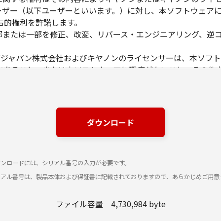
ユーザー（以下ユーザーといいます。）に対し、本ソフトウェア
占的権利を許諾します。
全部または一部を修正、改変、リバース・エンジニアリング、逆
ングジャパン株式会社およびキヤノンのライセンサーは、本ソフ
であること、または本ソフトウェアに瑕疵がないこと、その他
ングジャパン株式会社およびキヤノンのライセンサーは、本ソフ
損害等について、いかなる場合においても一切の責任を負いま
該当国の政府より必要な許可等を得ることなしに、本ソフトウェ
ダウンロード
ウンロードには、シリアル番号の入力が必要です。
リアル番号は、製品本体および保証書に記載されておりますので、あらかじめご用意
ファイル容量 4,730,984 byte