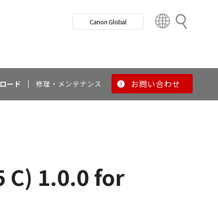
検
Canon Global
索
C
o
u
n
t
r
お問い合わせ
ロード
修理・メンテナンス
y
&
R
e
g
i
o
C) 1.0.0 for
n