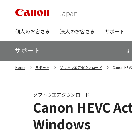
グ
個人のお客さま
法人のお客さま
サポート
ロ
ー
ロ
サポート
バ
よ
ー
ル
カ
ナ
サ
ル
Home
サポート
ソフトウエアダウンロード
Canon HEVC 
イ
ビ
ナ
ト
ビ
内
の
現
ソフトウエアダウンロード
在
Canon HEVC Acti
位
置
Windows