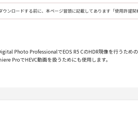
ダウンロードする前に、本ページ冒頭に記載してあります「使用許諾契
 C)は、Digital Photo ProfessionalでEOS R5 CのHDR現
Adobe Premiere ProでHEVC動画を扱うためにも使用します。