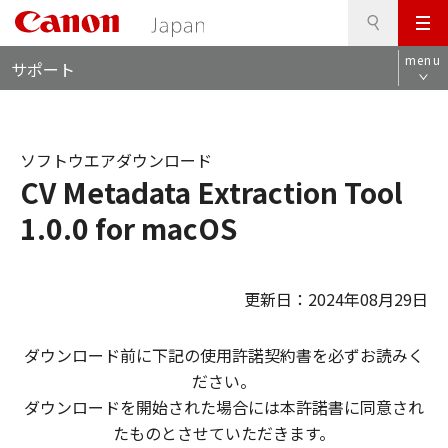
検
このページの本文へ
メ
索
ロ
ニ
menu
サポート
ー
ュ
カ
ー
ル
ナ
ソフトウエアダウンロード
ビ
CV Metadata Extraction Tool
1.0.0 for macOS
更新日：2024年08月29日
ダウンロード前に下記の使用許諾契約書を必ずお読みく
ださい。
ダウンロードを開始された場合には本許諾書に同意され
たものとさせていただきます。