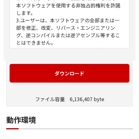
本ソフトウェアを使用する非独占的権利を許諾
します。
3.ユーザーは、本ソフトウェアの全部または一
部を修正、改変、リバース・エンジニアリン
グ、逆コンパイルまたは逆アセンブル等するこ
とはできません。
4.キヤノン、キヤノンマーケティングジャパン
株式会社およびキヤノンのライセンサーは、本
ソフトウェアがユーザーの特定の目的のために
適当であること、もしくは有用であること、ま
ダウンロード
たは本ソフトウェアに瑕疵がないこと、その他
本ソフトウェアに関していかなる保証もいたし
ません。
ファイル容量 6,136,407 byte
5.キヤノン、キヤノンマーケティングジャパン
株式会社およびキヤノンのライセンサーは、本
ソフトウェアの使用に付随または関連して生ず
動作環境
る直接的または間接的な損失、損害等につい
て、いかなる場合においても一切の責任を負い