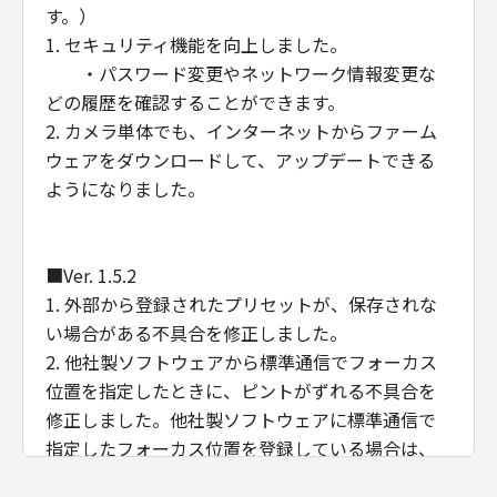
(5) 第1条(2)、第2条から第7条まで、第9条
す。）
および第10条の規定は、「本契約」の終了
1. セキュリティ機能を向上しました。
後も効力を有するものとします。
・パスワード変更やネットワーク情報変更な
U.S. GOVERNMENT RESTRICTED RIGHTS
どの履歴を確認することができます。
NOTICE
2. カメラ単体でも、インターネットからファーム
「本ファームウェア」(The Software) is a
ウェアをダウンロードして、アップデートできる
"commercial item," as that term is
ようになりました。
defined at 48 C.F.R. 2.101(Oct 1995),
consisting of "commercial computer
software" and "commercial computer
■Ver. 1.5.2
software documentation," as such terms
1. 外部から登録されたプリセットが、保存されな
are used in 48 C.F.R. 12.212 (Sept 1995).
い場合がある不具合を修正しました。
Consistent with 48 C.F.R. 12.212 and 48
2. 他社製ソフトウェアから標準通信でフォーカス
C.F.R. 227.7202-1 through 227.7202-4
位置を指定したときに、ピントがずれる不具合を
(June 1995), all U.S. Government End
修正しました。他社製ソフトウェアに標準通信で
Users shall acquire the Software with
指定したフォーカス位置を登録している場合は、
only those rights set forth herein.
ファームウェアの更新後に登録しなおしてくださ