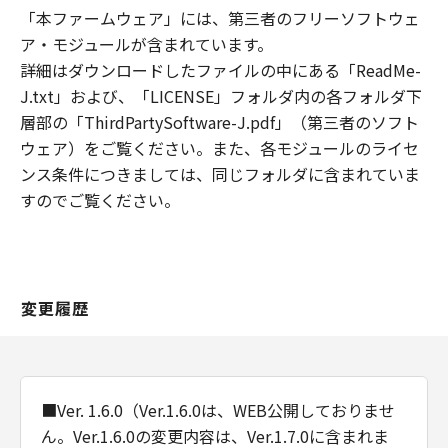
で、(ii)「本ファームウェア」をお客様の所
「本ファームウェア」には、第三者のフリーソフトウェ
有するコンピュータにダウンロードした時
ア・モジュールが含まれています。
点で、または、(iii)お客様が「本ファーム
詳細はダウンロードしたファイルの中にある「ReadMe-
ウェア」の使用を開始した時点で発効し、
J.txt」および、「LICENSE」フォルダ内の各フォルダ下
お客様による「キヤノン製品」の使用が終
層部の「ThirdPartySoftware-J.pdf」（第三者のソフト
了するまで有効に存続します。
ウェア）をご覧ください。また、各モジュールのライセ
(2) 上記(1)にかかわらず、お客様は、「本
ンス条件につきましては、同じフォルダに含まれていま
ファームウェア」およびその複製物のすべ
すのでご覧ください。
てを廃棄および消去することにより、「本
契約」を終了させることができます。
(3) 上記(1)および(2)にかかわらず、お客様
が「本契約」のいずれかの条項に違反した
変更履歴
場合、「本契約」は直ちに終了します。
(4) お客様は、「本契約」が終了した場
合、速やかに、「本ファームウェア」およ
びその複製物のすべてを廃棄または消去す
■Ver. 1.6.0（Ver.1.6.0は、WEB公開しておりませ
るものとします。
ん。Ver.1.6.0の変更内容は、Ver.1.7.0に含まれま