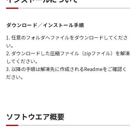
ニアリング等することはできません。また
第三者にこのような行為をさせてはなりま
せん。
ダウンロード／インストール手順
(3) お客様は、各国・地域の個人情報保護
に関する法令に違反する方法で、または不
1. 任意のフォルダへファイルをダウンロードしてくださ
当な差別等の人権侵害を引き起こす方法で
い。
「本ファームウェア」を使用することはで
2. ダウンロードした圧縮ファイル（zipファイル）を解凍
きません。
してください。
3. 以降の手順は解凍先に作成されるReadmeをご確認く
帰属
ださい。
「本ファームウェア」に係る知的財産権
は、その内容によりキヤノンまたはキヤノ
ンのライセンサーに帰属します。
著作権表示
ソフトウエア概要
お客様は、「本ファームウェア」に含まれ
るキヤノンまたはキヤノンのライセンサー
の著作権表示を変更し、除去しもしくは削