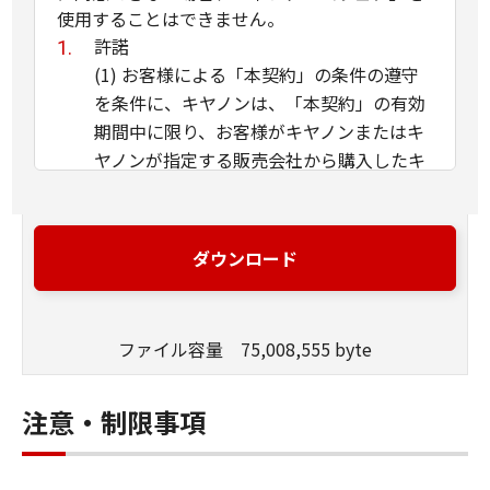
使用することはできません。
許諾
(1) お客様による「本契約」の条件の遵守
を条件に、キヤノンは、「本契約」の有効
期間中に限り、お客様がキヤノンまたはキ
ヤノンが指定する販売会社から購入したキ
ヤノンのリモートカメラ製品（「本ファー
ムウェア」に対応するカメラ製品として、
キヤノンから別途指定された製品に限りま
ダウンロード
す。以下「キヤノン製品」といいます。）
をお客様自らが使用することを目的とし
て、「本ファームウェア」を「キヤノン製
ファイル容量 75,008,555 byte
品」にインストールして使用するための非
独占的権利をお客様に対して許諾します。
注意・制限事項
ただし、「本ファームウェア」には、キヤ
ノン、キヤノンの子会社、キヤノンの関連
会社、その他キヤノンの指定する者から