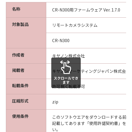
除してはなりません。
名称
CR-N300用ファームウェア Ver. 1.7.0
サポートおよびアップグレード
お客様と別途合意した場合を除き、キヤノ
対象製品
リモートカメラシステム
ン、キヤノンの子会社、キヤノンの関連会
社、それらの販売代理店および販売店、な
CR-N300
らびにキヤノンのライセンサーは、「本フ
ァームウェア」のメンテナンスおよびお客
作成者
キヤノン株式会社
様による「本ファームウェア」の使用を支
援すること、並びに「本ファームウェア」
掲載者
キヤノンマーケティングジャパン株式会社
に対するアップデート、バグの修正または
スクロールでき
サポートの提供について、いかなる責任も
ます
転載条件
許可無く転載不可
負うものではありません。
圧縮形式
保証の否認・免責
zip
(1) 「本ファームウェア」は、『現状有姿
使用条件
（AS-IS）』の状態で使用許諾されます。キ
このソフトウエアをダウンロードする前に
記載してあります「使用許諾契約書」を必
ヤノン、キヤノンの子会社、キヤノンの関
い。