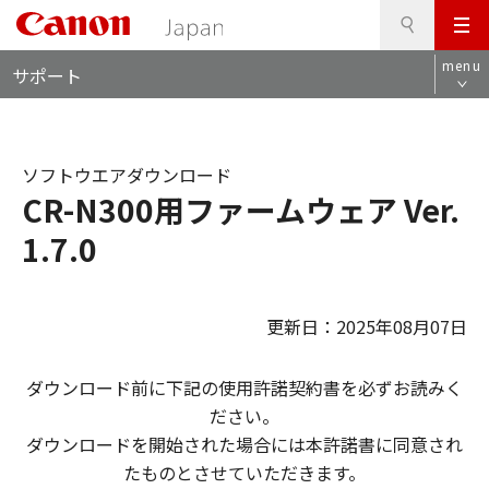
検
このページの本文へ
メ
索
ロ
ニ
menu
サポート
ー
ュ
カ
ー
ル
ナ
ソフトウエアダウンロード
ビ
CR-N300用ファームウェア Ver.
1.7.0
更新日：2025年08月07日
ダウンロード前に下記の使用許諾契約書を必ずお読みく
ださい。
ダウンロードを開始された場合には本許諾書に同意され
たものとさせていただきます。