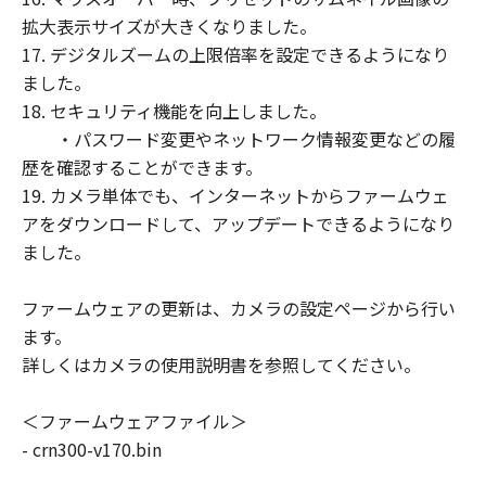
(4) キヤノン、キヤノンの子会社、キヤノン
拡大表示サイズが大きくなりました。
の関連会社、それらの販売代理店および販
17. デジタルズームの上限倍率を設定できるようになり
売店、ならびにキヤノンのライセンサーの
ました。
お客様に対する損害賠償の責任は、当該原
18. セキュリティ機能を向上しました。
因の直接的結果として現実に発生した損害
・パスワード変更やネットワーク情報変更などの履
に対する、「本ファームウェア」の利用の
歴を確認することができます。
ためにお客様が支払った金額を上限とする
19. カメラ単体でも、インターネットからファームウェ
金銭賠償責任に限定されるものとします。
アをダウンロードして、アップデートできるようになり
ました。
輸出
お客様は、日本国政府または該当国の政府
ファームウェアの更新は、カメラの設定ページから行い
より必要な認可等を得ることなしに、「本
ます。
ファームウェア」の全部または一部を、直
詳しくはカメラの使用説明書を参照してください。
接または間接に輸出してはなりません。
契約期間
＜ファームウェアファイル＞
(1) 「本契約」は、お客様が、(i)「本契
- crn300-v170.bin
約」への同意を示すボタンを押した時点