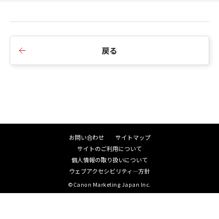
Manufacturer is Canon Inc./30-2,
い。
Shimomaruko 3-chome, Ohta-ku, Tokyo
146-8501, Japan.
分離可能性
戻る
■Ver. 1.5.0
「本契約」のいずれかの条項またはその一
1. 自動追尾アプリケーションのLite版を搭載しま
部が法律により無効であると決定された場
した。Lite版には自動追尾アプリケーションの基本
合でも、その他の条項は完全に有効に存続
機能が搭載されています。
するものとします。
2. Custom Pictureの [Black: Master Pedestal]、
「本契約」の変更
[Black: Master Black Red]、[Black: Master Black
キヤノンは、お客様に通知することなく、
Blue]の調整可能幅を拡大しました。
お問い合わせ
サイトマップ
必要に応じて「本契約」を随時変更する権
3. クリアスキャンの設定値の表示を見直しまし
サイトのご利用について
利を有します。お客様は、「本契約」の変
た。
個人情報の取り扱いについて
更後も継続して「本ファームウェア」を使
4. [Noise Reduction] が [オート] のときに、[S/N
ウェブアクセシビリティ―方針
用することにより、変更された「本契約」
Priority] のON/OFFを選択する機能を追加しまし
©Canon Marketing Japan Inc.
に同意したものとみなされます。
た。ONにすると
以 上
ノイズ低減が優先されます。
キヤノン株式会社