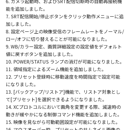
6. カメラ起動時、およびSRT配信切断時の自動再接続機
自身の裁量とリスクで「本ファームウェ
能を追加しました。
ア」を使用するものとし、「本ファームウ
7. SRT配信開始/停止ボタンをクリック動作メニューに追
ェア」を使用することから生じた、使用コ
加しました。
ンピュータの損傷、データ損失またはお客
8. 設定ページ上の映像受信のフレームレートをノーマル/
様と第三者との間に生じるいかなる紛争に
ロー/オフに切り替えることが可能になりました。
ついても、お客様のみが全責任を負いま
9. WB/カラー設定、画質詳細設定の設定値をデフォルト
す。
値に戻すボタンを追加しました。
(3) キヤノン、キヤノンの子会社、キヤノン
10. POWER/STATUS ランプの消灯が可能になりました。
の関連会社、それらの販売代理店および販
11. 領域指定によるズーム機能を追加しました。
売店、ならびにキヤノンのライセンサーの
12. プリセット登録時に移動速度を時間指定で設定可能
いずれも、「本契約」の債務不履行または
になりました。
不法行為によりお客様に生じるいかなる損
13. [バックアップ/リストア]機能で、リストア対象とし
害（通常損害、特別な事情から生じた損
て[プリセット]を選択できるようになりました。
害、およびその他の結果的損害を含みま
14. XCプロトコルにおいて画角を変更する際、減速時の
す。かかる結果を予見し得た場合も含みま
動きが緩やかになる制御コマンド機能を追加しました。
す。）について、適用法で認められる限
15. 映像を見ながら可動範囲設定が可能になりました。
り、一切責任を負わないものとします。
16. マウスオーバー時、プリセットのサムネイル画像の