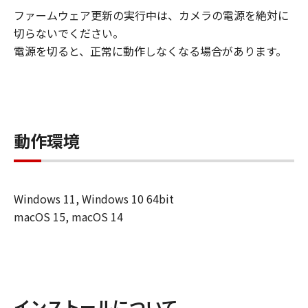
「本ファームウェア」用のEntitlement ID
ファームウェア更新の実行中は、カメラの電源を絶対に
を購入することで使用可能となる機能が含
切らないでください。
まれる場合があります。
電源を切ると、正常に動作しなくなる場合があります。
(2) 上記(1)に定める場合を除き、キヤノン
またはキヤノンのライセンサーのいかなる
知的財産権も、明示たると黙示たるとを問
わず、「本契約」によってお客様に譲渡あ
るいは許諾されるものではありません。
動作環境
制限
(1) 「本契約」に明示的に定める場合を除
き、お客様は、再使用許諾、譲渡、販売、
Windows 11, Windows 10 64bit
頒布、リースもしくは貸与その他の方法に
macOS 15, macOS 14
より、第三者に「本ファームウェア」を使
用させることはできません。
(2) お客様は、「本ファームウェア」の全
部または一部を修正、改変、逆コンパイ
ル、逆アセンブル、その他リバースエンジ
インストールについて