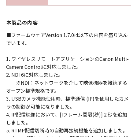
連会社、それらの販売代理店および販売
店、ならびにキヤノンのライセンサーは、
「本ファームウェア」に関して、適用法で
本製品の内容
認められる限り、第三者の権利の非侵害
性、商品性および特定の目的への適合性の
■ファームウェアVersion 1.7.0は以下の内容を盛り込ん
保証または「本ファームウェア」に欠陥が
でいます。
ないことを含め、いかなる保証も、明示た
ると黙示たるとを問わず一切しないものと
1. ワイヤレスリモートアプリケーションのCanon Multi-
します。
Camera Controlに対応しました。
(2) キヤノン、キヤノンの子会社、キヤノン
2. NDI 6に対応しました。
の関連会社、それらの販売代理店および販
※NDI：ネットワークを介して映像機器を接続する
売店、ならびにキヤノンのライセンサーの
オープン標準規格です。
いずれも、「本ファームウェア」の使用ま
3. USBカメラ機能使用時、標準通信 (IP)を使用したカメ
たは使用不能から生ずるいかなる損害（逸
ラの制御が可能になりました。
失利益およびその他の派生的または付随的
4. IP配信映像において、[Iフレーム間隔(秒)]２秒を追加
な損害を含むがこれらに限定されない全て
しました。
の損害を言います。）について、一切の責
5. RTMP配信切断時の自動再接続機能を追加しました。
任を負わないものとします。お客様は、ご