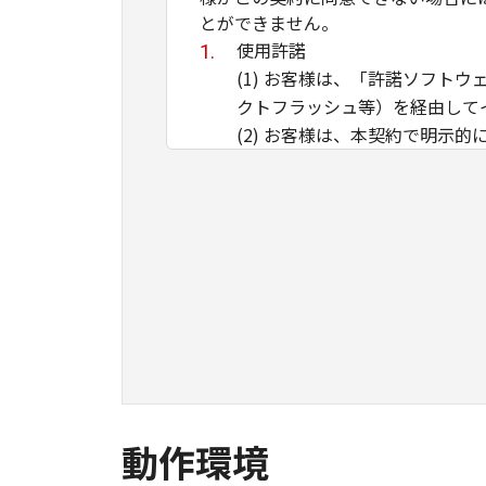
とができません。
使用許諾
(1) お客様は、「許諾ソフト
クトフラッシュ等）を経由して
(2) お客様は、本契約で明示
もしくは譲渡し、または、複製
トウェア」の全部または一部を
第三者にこのような行為をさせ
(3) お客様は、「許諾ソフト
(4) 本契約に明示的に定める
に付与または許諾するものでも
所有権
「許諾ソフトウェア」は、著作
はその他の手段により「許諾ソ
かかる権利を保持するものであ
動作環境
輸出制限