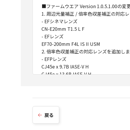
■ファームウエア Version 1.0.5.1.00の
1. 周辺光量補正 / 倍率色収差補正の対
- EFシネマレンズ
CN-E20mm T1.5 L F
- EFレンズ
EF70-200mm F4L IS II USM
2. 倍率色収差補正の対応レンズを追加し
- EFPレンズ
CJ45e x 9.7B IASE-V H
CJ45e x 13.6B IASE-V H
3. EFPレンズ互換確認をしました。
CJ24e x 7.5B IASE S
CJ18e x 7.6B IRSE S / IASE S
CJ14e x 4.3B IRSE S / IASE S
4. 出力映像に適用できるLUTにおいて、ITU
戻る
（Canon lookup table 201811版
- SDI OUT端子 / MON.端子 / HDMI OUT