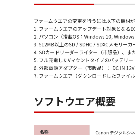
お客様は、該当国のすべての適
ア」をいかなる国へ直接もしく
ファームウエアの変更を行うには以下の機材が
サポートおよびアップデート
1. ファームウエアのアップデート対象となるEOS 
キヤノン、キヤノンの子会社、
2. パソコン（搭載OS：Windows 10, Windows 8
諾ソフトウェア」の使用を支援
3. 512MB以上のSD / SDHC / SDXCメモ
プデート、バグの修正またはサ
4. SDカードリーダーライター（市販品）、
保証の否認・免責
5. フル充電したVマウントタイプのバッテリー（市販品
(1) 「許諾ソフトウェア」は
6. 外部電源アダプター（市販品）： DC IN 12V (
および販売店、並びに、その他
7. ファームウエア（ダウンロードしたファイ
定の目的への適合性の保証を含
(2) キヤノン、キヤノンの子
は、「許諾ソフトウェア」の使
ソフトウエア概要
含むがこれらに限定されない）
代理店および販売店がかかる損
(3) キヤノン、キヤノンの子
は、「許諾ソフトウェア」の使
名称
Canon デジタルシネマカ