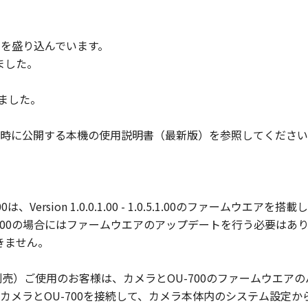
'という語は、本契約における「許諾ソフトウェア」を意味するもの
下の内容を盛り込んでいます。
をクリックすることにより、お客様は、お客様が本契約を読み
しました。
ります。お客様は、本契約が、本契約に規定されるすべての事
面による一切の合意に優先する、お客様とキヤノンとの契約の
いました。
の代表者が署名した書面によってキヤノンがその明確な同意を
します。
時に公開する本機の使用説明書（最新版）を参照してください
式会社
1.00は、Version 1.0.0.1.00 - 1.0.5.1.00のファ
0.6.1.00の場合にはファームウエアのアップデートを行う必要
できません。
0（別売）ご使用のお客様は、カメラとOU-700のファームウエ
メラとOU-700を接続して、カメラ本体内のシステム設定から