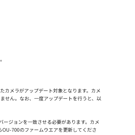
とします。
、理解し、且つ本契約の条件に拘束
項についての、キヤノンとお客様の間
完全且つ唯一の表明であることに同
与えない限り、本契約の条項のいかな
。
ームウエアを搭載したカメラがアップデート対象となります。カメ
はありません。なお、一度アップデートを行うと、以
アのバージョンを一致させる必要があります。カメ
OU-700のファームウエアを更新してくださ