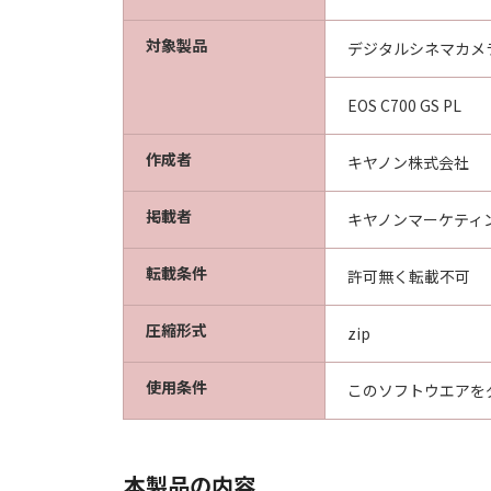
ないものとします。
契約期間
対象製品
デジタルシネマカメ
(1) 本契約は、お客様が、『
効に存続します。
EOS C700 GS PL
(2) お客様は、お客様が所有
終了させることができます。
作成者
キヤノン株式会社
(3) お客様が本契約のいずれ
(4) お客様は、上記(3) 
掲載者
キヤノンマーケティ
分離可能性
転載条件
許可無く転載不可
本契約のいかなる条項が無効と
U.S. GOVERNMENT RESTRICTE
圧縮形式
zip
The Software is a 'commercial i
computer software" and 'comme
使用条件
このソフトウエアを
1995). Consistent with 48 C.F.
shall acquire the Software wit
Ohta-ku, Tokyo 146-8501, Jap
本製品の内容