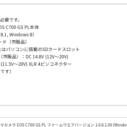
用可能な輸出管理法規や規則に従うものとし、また、かかる法
は間接に輸出もしくは再輸出しないことに同意するものとしま
必要です。
C700 GS PL本体
それらの販売代理店および販売店は、「許諾ソフトウェア」の
.1, Windows 8）
することについて、いかなる責任も負うものではありません。
リーカード（市販品）
ポートを行う義務もありません。
またはパソコンに搭載のSDカードスロット
）：DC 14.8V (12V～20V)
、『現状有姿(AS-IS)』の状態で使用許諾されます。キヤノン、
11.5V～20V) XLR 4ピンコネクター
「許諾ソフトウェア」の取扱者および頒布者は、「許諾ソフト
ルです）
め、いかなる保証も、明示たると黙示たるとを問わず一切しな
会社、それらの販売代理店および販売店、並びに、その他「許諾
用または使用不能から生ずるいかなる損害（逸失利益およびそ
についても一切責任を負わないものとします。たとえ、キヤノ
害の可能性について知らされていた場合でも同様です。
会社、それらの販売代理店および販売店、並びに、その他「許諾
用に起因または関連してお客様と第三者との間に生じるいかな
メラ EOS C700 GS PL ファームウエアバージョン 1.0.6.1.00 [Windo