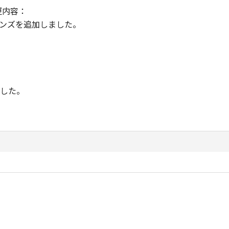
変更内容：
応レンズを追加しました。
ました。
-R BT.2100規格およびITU-R BT.2408レポートに正式対応
以降をお使いください。）
端子