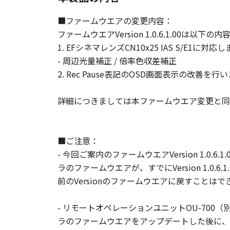
本条において、'Software
■ファームウエアの変更内容：
一般条項
ファームウエアVersion 1.0.6.1.00は以
『ダウンロード開始』のボタン
1. EFシネマレンズCN10x25 IAS S/E1に対応
されることに合意したことにな
- 周辺光量補正 / 倍率色収差補正
に事前に存在する口頭または書
2. Rec Pause表記のOSD画面表示の改善を行
意するものとします。キヤノン
る変更も効力を有しないものと
詳細につきましては本ファームウエア変更と同
以 上
キヤノン株式会社
■ご注意：
キヤノンマーケティングジャパン株
- 今回ご案内のファームウエアVersion 1.0.6.
ラのファームウエアが、すでにVersion 1.
前のVersionのファームウエアに戻すことは
- リモートオペレーションユニットOU-70
ラのファームウエアをアップデートした後に、カ