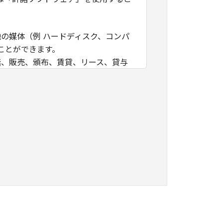
他の媒体（例 ハードディスク、コンパ
ことができます。
諾、販売、頒布、賃貸、リース、貸与
ません。お客様はまた、「許諾ソフ
ンジニアリング等してはならず、また
去してはなりません。
の知的財産権のいかなる権利もお客様
は、キヤノンが、本契約に基づきまた
るものではなく、また、キヤノンが