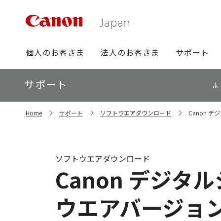
グ
個人のお客さま
法人のお客さま
サポート
ロ
ー
ロ
サポート
バ
よ
ー
ル
カ
ナ
サ
ル
Home
サポート
ソフトウエアダウンロード
Canon デジ
イ
ビ
ナ
ト
ビ
内
の
現
ソフトウエアダウンロード
在
Canon デジタル
位
置
ウエアバージョン 1.0