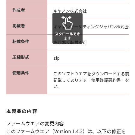
ング等することはできません。また第三者
作成者
にこのような行為をさせてはなりません。
キヤノン株式会社
帰
「本ソフトウェア」に係る権原および所
掲載者
キヤノンマーケティングジャパン株式会社
属
有権は、その内容によりキヤノンファイ
スクロールでき
ンテックニスカまたはキヤノンファイン
ます
転載条件
許可無く転載不可
テックニスカのライセンサーに帰属しま
す。
圧縮形式
zip
著
お客様は、「本ソフトウェア」に含まれ
作
るキヤノンファインテックニスカまたは
使用条件
このソフトウエアをダウンロードする前に
記載してあります「使用許諾契約書」を必
権
キヤノンファインテックニスカのライセ
い。
表
ンサーの著作権表示を変更し、除去しも
示
しくは削除してはなりません。
保証の否認・免責
本製品の内容
(1)「本ソフトウェア」は、『現状のまま』
ファームウエアの変更内容
の状態で使用許諾されます。キヤノンファ
このファームウエア（Version 1.4.2）は、以下の修正を
インテックニスカ、キヤノンファインテッ