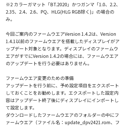
U.S. Government End Users
※2 カラーガマット「BT.2020」かつガンマ「1.0、2.2、
shall acquire the Software
2.35、2.4、2.6、PQ、HLG(HLG RGB除く)」の場合の
with only those rights set
み。
forth herein. Manufacturer
is NISCA
今回ご案内のファームウエアVersion 1.4.2は、Version
CORPORATION/430-1
1.4.1以前のファームウエアを搭載したディスプレイがア
Kobayashi, Fujikawa-cho,
ップデート対象となります。ディスプレイのファームウ
Minamikoma-gun,
エアがすでにVersion 1.4.2の場合には、ファームウエア
Yamanashi 400-0593,
のアップデートを行う必要はありません。
Japan.
本条項中で使用される"the
ファームウエア変更のための準備
Software"とは、本契約書中
アップデートを行う前に、予め設定項目をエクスポート
で定義される「本ソフトウ
しておくことをお勧めします。エクスポートした設定内
ェア」を意味し、指し示す
容はアップデート終了後にディスプレイにインポートし
ものとします。
て設定します。
分
本契約書のいずれかの条項またはその一
ダウンロードしたファームウエアのフォルダーの中にフ
離
部が法律により無効であると決定された
ァームウエア（ファイル名：update_dpv2421.rom、フ