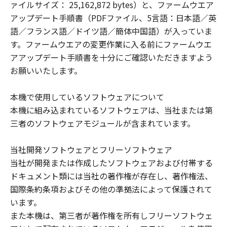
可
場合でも、その他の条項は完全に有効に
ァイルサイズ： 25,162,872 bytes）と、ファームウエア
能
存続するものとします。
アップデート手順書（PDFファイル、5言語：日本語／英
性
語／フランス語／ドイツ語／簡体中国語）が入っていま
す。ファームウエアの変更作業に入る前にファームウエ
アアップデート手順書を十分にご確認いただきますよう
以上
キヤノンファインテックニスカ株式会社
お願いいたします。
本機で使用しているソフトウェアについて
本機に組み込まれているソフトウェアは、当社または第
三者のソフトウェアモジュールが含まれています。
当社開発ソフトウェアとフリーソフトウェア
当社が開発または作成したソフトウェアおよび付帯する
ドキュメント類には当社の著作権が存在し、著作権法、
国際条約条項およびその他の準拠法によって保護されて
います。
また本機は、第三者が著作権を所有しフリーソフトウェ