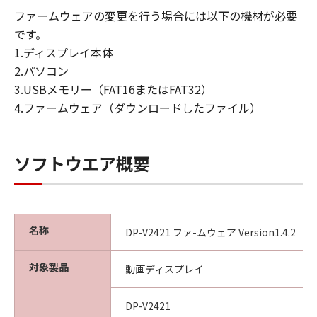
として、「本ソフトウェア」を１部、複製
ファームウェアの変更を行う場合には以下の機材が必要
することができます。
です。
(3)上記(1)および(2)に定める場合を除き、
1.ディスプレイ本体
キヤノンファインテックニスカまたはキヤ
2.パソコン
ノンファインテックニスカのライセンサー
3.USBメモリー（FAT16またはFAT32）
のいかなる知的財産権も、明示たると黙示
4.ファームウェア（ダウンロードしたファイル）
たるとを問わず、本契約書によってお客様
に譲渡あるいは許諾されるものではありま
せん。
ソフトウエア概要
制限
(1)お客様は、再使用許諾、譲渡、販売、頒
布、リースもしくは貸与その他の方法によ
名称
り、第三者に「本ソフトウェア」を使用さ
DP-V2421 ファ-ムウェア Version1.4.2
せることはできません。
対象製品
(2)お客様は、「本ソフトウェア」の全部ま
動画ディスプレイ
たは一部を修正、改変、逆コンパイル、逆
アセンブル、その他リバースエンジニアリ
DP-V2421