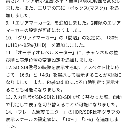
高さ)とエリア表示位置(水平・垂直)の設定範囲を変更し
ません。
ました。また、エリアの形に「ボックス(マスク)」を追
契約期間
加しました。
(1)本契約書は、お客様が、『同意』を示す
9. 「エリアマーカー2」を追加しました。2種類のエリア
行為を行った時点、または「本ソフトウェ
マーカーの設定が可能になりました。
ア」を使用した時点で発効し、下記(2)また
10. 「グリッドマーカー」の「間隔」の設定に、「80%
は(3)により終了されるまで有効に存続しま
(UHD)～95%(UHD)」を追加しました。
す。
11. 「オーディオレベルメーター」に、チャンネルの並
(2)お客様は、「本ソフトウェア」およびそ
び順と表示位置の変更設定を追加しました。
の複製物のすべてを廃棄および消去するこ
12. SD-SDI信号の映像を表示する時、アスペクト比に応
とにより、本契約書を終了させることがで
じて「16:9」と「4:3」を選択して表示することが可能に
きます。
なりました。また、Payload IDによる自動判定で表示す
(3)お客様が本契約書のいずれかの条項に違
ることも可能になりました。
反した場合、本契約書は直ちに終了しま
13. 入力信号がSD-SDIとHD-SDIで切り替わった際、自動
す。
で判定して表示を切り替えることが可能になりました。
(4)お客様は、上記(3)によって本契約書が
14. 「フレーム輝度モニター」のHDR/SDR比率グラフの
終了した場合、速やかに、「本ソフトウェ
表示スケールの設定値に、「10％」「5％」を追加しま
ア」およびその複製物のすべてを廃棄また
した。