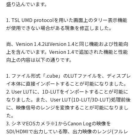
盛り込んでいます。
クニスカの関係会社（キヤノンファインテ
ックニスカを除き、以下同じとしま
1. TSL UMD protocolを用いた画面上のタリー表示機能
す。）、それらの販売代理店または販売店
が使用できない場合がある現象を修正しました。
のいずれも、「本ソフトウェア」に関し
て、商品性および特定の目的への適合性の
尚、Version 1.4.2はVersion 1.4と同じ機能および性能向
保証を含め、いかなる保証も、明示たると
上を含んでいます。Version 1.4で追加された機能と性能
黙示たるとを問わず一切しないものとしま
向上の内容は以下の通りです。
す。
(2)キヤノンファインテックニスカ、キヤノ
1. ファイル形式「.cube」のLUTファイルを、ディスプレ
ンファインテックニスカの関係会社、それ
イ本体に直接インポートすることが可能になりました。
らの販売代理店または販売店のいずれも、
2. User LUTに、1D-LUTをインポートすることが可能に
「本ソフトウェア」の使用または使用不能
なりました。また、User LUT(1D-LUT/3D-LUT)処理前後
から生ずるいかなる損害（逸失利益および
に、映像信号のレンジを変換することが可能になりまし
その他の派生的または付随的な損害を含む
た。
がこれらに限定されない全ての損害を言い
3. シネマEOSカメラ※1からCanon Logの映像を
ます。）について、適用法で認められる限
SDI/HDMIで出力している際、出力映像のレンジ(フルレ
り、一切の責任を負わないものとします。