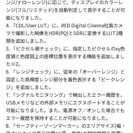
ンジ/ナローレンジ)に応じて、ディスプレイのカラーレ
たとえ、キヤノンファインテックニスカ、
ンジ(フル/リミテッド)を自動判定して表示することが可
キヤノンファインテックニスカの関係会
能になりました。
社、それらの販売代理店または販売店がか
4. 「CDL/User LUT」に、RED Digital Cinema社製カメ
かる損害の可能性について知らされていた
ラで撮影した映像をHDR(PQ)とSDRに変換するLUT2種
場合でも同様です。
類を追加しました。
(3)キヤノンファインテックニスカ、キヤノ
5. 「ピクセル値チェック」に、指定したピクセルのxy色
ンファインテックニスカ関係会社、それら
度値と色度図上の座標位置を表示する機能を追加しまし
の販売代理店または販売店のいずれも、
た※2。
「本ソフトウェア」、または「本ソフトウ
6. 「レンジチェック」に、従来の「オーバーレンジ」と
ェア」の使用に起因または関連してお客様
設定した高輝度レンジ部分を着色表示する「ピークレン
と第三者との間に生じたいかなる紛争につ
ジ」を追加しました。
いても、一切責任を負わないものとしま
7. 「シグナルモニタリング」で検出したエラー履歴を、
す。
USBメモリなどの外部メモリにエクスポートすることが
輸
お客様は、日本国政府または関連する外
可能になりました。また、電源オフ／オンした場合でも
出
国政府より必要な認可等を得ることなし
エラー履歴を保持することが可能になりました。
に、「本ソフトウェア」の全部または一
8. 「セーフティーゾーンマーカー」のエリアサイズ(幅・
部を、直接または間接に輸出してはなり