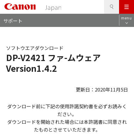
検
このページの本文へ
メ
索
ロ
ニ
menu
サポート
ー
ュ
カ
ー
ル
ナ
ソフトウエアダウンロード
ビ
DP-V2421 ファ-ムウェア
Version1.4.2
更新日：2020年11月5日
ダウンロード前に下記の使用許諾契約書を必ずお読みく
ださい。
ダウンロードを開始された場合には本許諾書に同意され
たものとさせていただきます。