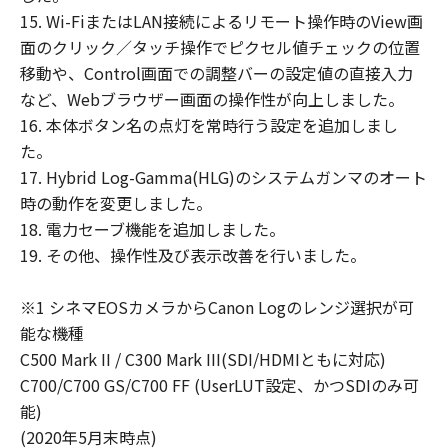
は消去するものとします。
15. Wi-FiまたはLAN接続によるリモート操作時のView画
面のクリック／タッチ操作でピクセル値チェックの位置
U.S.
The Software is a
移動や、Control画面での調整バーの設定値の直接入力
GOVERNMENT
"commercial item," as that
など、Webブラウザー画面の操作性が向上しました。
RESTRICTED
term is defined at 48 C.F.R.
16. 本体ボタン名の点灯を常時行う設定を追加しまし
RIGHTS
2.101 (Oct 1995),
た。
NOTICE
consisting of "commercial
17. Hybrid Log-Gamma(HLG)のシステムガンマのオート
computer software" and
時の動作を変更しました。
"commercial computer
18. 電力セーブ機能を追加しました。
software documentation,"
19. その他、操作性及び表示改善を行いました。
as such terms are used in
48 C.F.R. 12.212 (Sept
※1 シネマEOSカメラからCanon Logのレンジ選択が可
1995).
能な機種
Consistent with 48 C.F.R.
C500 Mark II / C300 Mark III(SDI/HDMIともに対応)
12.212 and 48 C.F.R.
C700/C700 GS/C700 FF (UserLUT設定、かつSDIのみ可
227.7202-1 through
能)
227.7202-4 (June 1995), all
(2020年5月末時点)