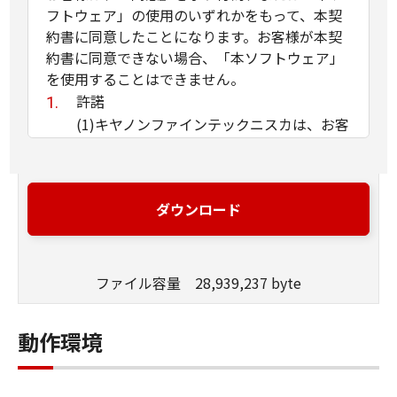
フトウェア」の使用のいずれかをもって、本契
約書に同意したことになります。お客様が本契
約書に同意できない場合、「本ソフトウェア」
を使用することはできません。
許諾
(1)キヤノンファインテックニスカは、お客
様が「プリンター」を利用する目的のため
に、「本ソフトウェア」１部を使用（本契
約書においては、「本ソフトウェア」をコ
ダウンロード
ンピュータの記憶媒体上にインストールす
ること、またはコンピュータにおいて表示
すること、アクセスすること、もしくは実
ファイル容量 28,939,237 byte
行することのいずれも含むものとしま
す。）するための非独占的権利をお客様に
対して許諾します。
動作環境
(2)お客様は、上記(1)に基づいて「本ソフ
トウェア」を使用するためのバックアップ