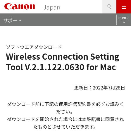
検
このページの本文へ
メ
索
ロ
ニ
menu
サポート
ー
ュ
カ
ー
ル
ナ
ソフトウエアダウンロード
ビ
Wireless Connection Setting
Tool V.2.1.122.0630 for Mac
更新日：2022年7月28日
ダウンロード前に下記の使用許諾契約書を必ずお読みく
ださい。
ダウンロードを開始された場合には本許諾書に同意され
たものとさせていただきます。