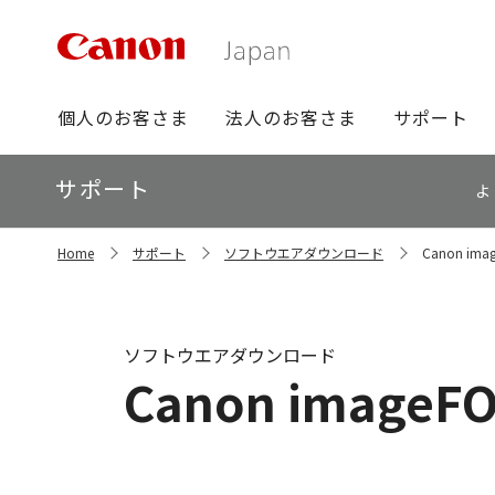
グ
個人のお客さま
法人のお客さま
サポート
ロ
ー
ロ
サポート
バ
よ
ー
ル
カ
ナ
サ
ル
Home
サポート
ソフトウエアダウンロード
Canon imag
イ
ビ
ナ
ト
ビ
内
の
現
ソフトウエアダウンロード
在
Canon imageFOR
位
置