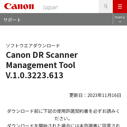
検
このページの本文へ
メ
索
ロ
ニ
menu
サポート
ー
ュ
カ
ー
ル
ナ
ソフトウエアダウンロード
ビ
Canon DR Scanner
Management Tool
V.1.0.3223.613
更新日：2023年11月16日
ダウンロード前に下記の使用許諾契約書を必ずお読みく
ださい。
ダウンロードを開始された場合には本許諾書に同意され