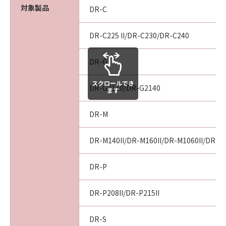
対象製品
DR-C
DR-C225 II/DR-C230/DR-C240
DR-G
スクロールでき
DR-G2110/DR-G2140
ます
DR-M
DR-M140II/DR-M160II/DR-M1060II/DR-M
DR-P
DR-P208II/DR-P215II
DR-S