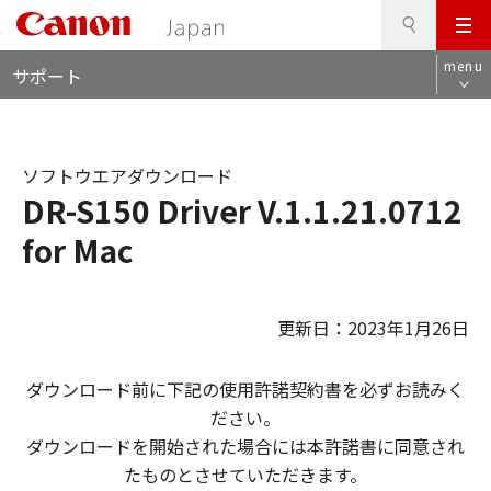
検
このページの本文へ
メ
索
ロ
ニ
menu
サポート
ー
ュ
カ
ー
ル
ナ
ソフトウエアダウンロード
ビ
DR-S150 Driver V.1.1.21.0712
for Mac
更新日：2023年1月26日
ダウンロード前に下記の使用許諾契約書を必ずお読みく
ださい。
ダウンロードを開始された場合には本許諾書に同意され
たものとさせていただきます。