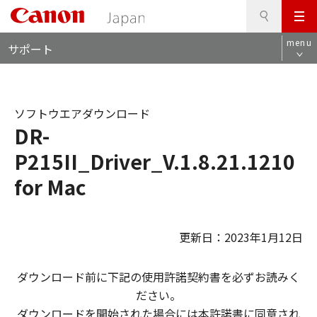
検
このページの本文へ
メ
索
ロ
ニ
menu
サポート
ー
ュ
カ
ー
ル
ナ
ソフトウエアダウンロード
ビ
DR-
P215II_Driver_V.1.8.21.1210
for Mac
更新日：2023年1月12日
ダウンロード前に下記の使用許諾契約書を必ずお読みく
ださい。
ダウンロードを開始された場合には本許諾書に同意され