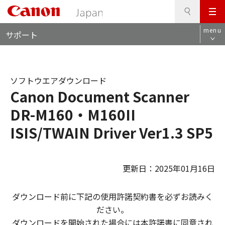
検
このページの本文へ
メ
索
ロ
ニ
menu
サポート
ー
ュ
カ
ー
ル
ナ
ソフトウエアダウンロード
ビ
Canon Document Scanner
DR-M160・M160II
ISIS/TWAIN Driver Ver1.3 SP5
更新日：2025年01月16日
ダウンロード前に下記の使用許諾契約書を必ずお読みく
ださい。
ダウンロードを開始された場合には本許諾書に同意され