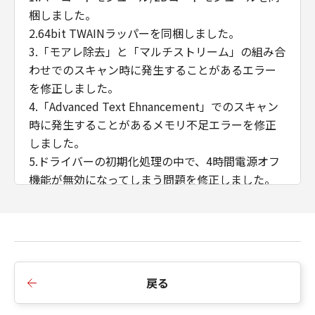
梱しました。
2.64bit TWAINラッパーを同梱しました。
3.「モアレ除去」と「マルチストリーム」の組み合
わせでのスキャン時に発生することがあるエラー
を修正しました。
4.「Advanced Text Ehnancement」でのスキャン
時に発生することがあるメモリ不足エラーを修正
しました。
5.ドライバーの初期化処理の中で、4時間電源オフ
機能が無効になってしまう問題を修正しました。
6.使用開始コマンドを複数回送ってくるアプリとの
組み合わせでの使用時にドライバーUIがローカラ
イズされなくなる問題を修正しました。
7.バーコードの設定によっては、CaptivaCloudで
スキャンできなくなる問題を修正しました。
戻る
8.ドライバー設定ツールにネットワークモニタータ
ブを追加しました。