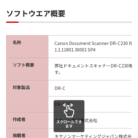
ソフトウエア概要
名称
Canon Document Scanner DR-C230 ISIS/
1.1.11801.30001 SP4
ソフト概要
弊社ドキュメントスキャナーDR-C230専
す。
対象製品
DR-C
DR-C230
作成者
キヤノン電子株式会社
スクロールでき
ます
掲載者
キヤノンマーケティングジャパン株式会社