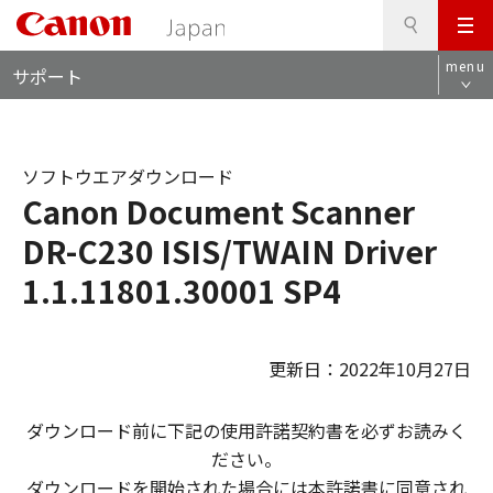
検
このページの本文へ
メ
索
ロ
ニ
menu
サポート
ー
ュ
カ
ー
ル
ナ
ソフトウエアダウンロード
ビ
Canon Document Scanner
DR-C230 ISIS/TWAIN Driver
1.1.11801.30001 SP4
更新日：2022年10月27日
ダウンロード前に下記の使用許諾契約書を必ずお読みく
ださい。
ダウンロードを開始された場合には本許諾書に同意され