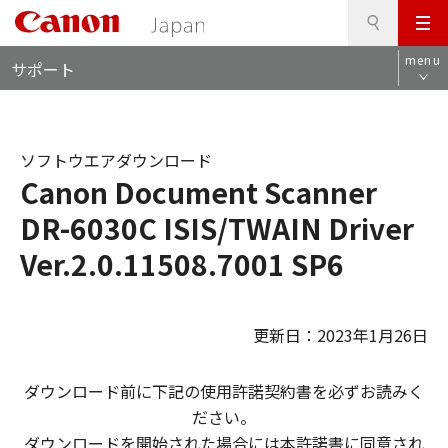
検
このページの本文へ
メ
索
ロ
ニ
menu
サポート
ー
ュ
カ
ー
ル
ナ
ソフトウエアダウンロード
ビ
Canon Document Scanner
DR-6030C ISIS/TWAIN Driver
Ver.2.0.11508.7001 SP6
更新日：2023年1月26日
ダウンロード前に下記の使用許諾契約書を必ずお読みく
ださい。
ダウンロードを開始された場合には本許諾書に同意され