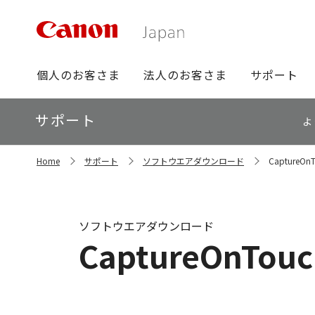
グ
個人のお客さま
法人のお客さま
サポート
ロ
ー
ロ
サポート
バ
よ
ー
ル
カ
ナ
サ
ル
Home
サポート
ソフトウエアダウンロード
CaptureOnT
イ
ビ
ナ
ト
ビ
内
の
現
ソフトウエアダウンロード
在
CaptureOnTouc
位
置