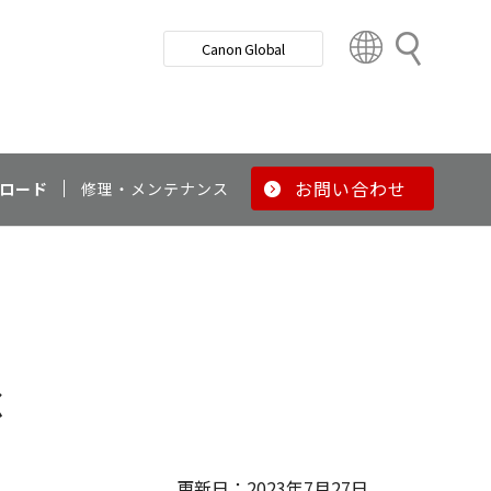
検
Canon Global
索
C
o
u
n
t
r
お問い合わせ
ロード
修理・メンテナンス
y
&
R
e
g
i
o
c
n
更新日：2023年7月27日