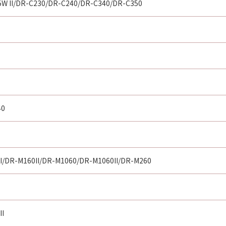
5W II/DR-C230/DR-C240/DR-C340/DR-C350
40
I/DR-M160II/DR-M1060/DR-M1060II/DR-M260
II