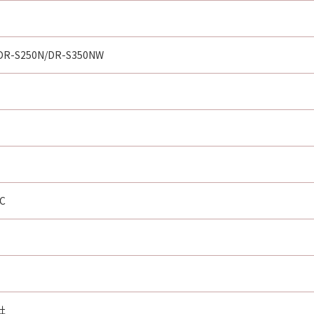
/DR-S250N/DR-S350NW
C
社