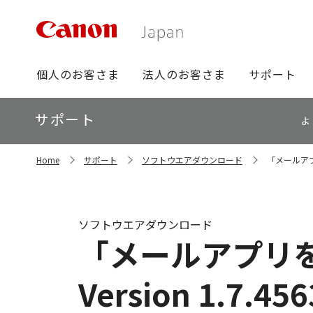
グ
個人のお客さま
法人のお客さま
サポート
ロ
ー
ロ
サポート
バ
よ
ー
ル
カ
ナ
サ
ル
Home
サポート
ソフトウエアダウンロード
「メールアプリ
イ
ビ
ナ
ト
ビ
内
の
現
ソフトウエアダウンロード
在
「メールアプリ
位
置
Version 1.7.456