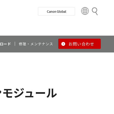
検
Canon Global
索
C
o
u
n
t
r
お問い合わせ
ロード
修理・メンテナンス
y
&
R
e
g
i
o
ンモジュール
n