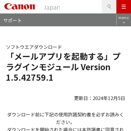
検
このページの本文へ
メ
索
ロ
ニ
menu
サポート
ー
ュ
カ
ー
ル
ナ
ソフトウエアダウンロード
ビ
「メールアプリを起動する」プ
ラグインモジュール Version
1.5.42759.1
更新日：2024年12月5日
ダウンロード前に下記の使用許諾契約書を必ずお読みく
ださい。
ダウンロードを開始された場合には本許諾書に同意され