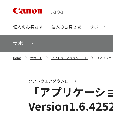
グ
個人のお客さま
法人のお客さま
サポート
ロ
ー
ロ
サポート
バ
よ
ー
ル
カ
ナ
サ
ル
Home
サポート
ソフトウエアダウンロード
「アプリケーシ
イ
ビ
ナ
ト
ビ
内
の
現
ソフトウエアダウンロード
在
「アプリケーシ
位
置
Version1.6.425