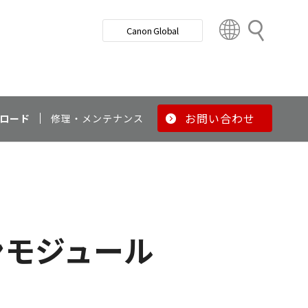
検
Canon Global
索
C
o
u
n
t
r
お問い合わせ
ロード
修理・メンテナンス
y
&
R
e
g
i
o
ンモジュール
n