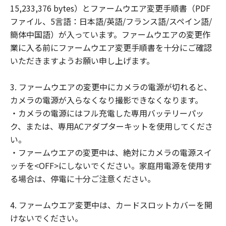
ことはできません。
15,233,376 bytes）とファームウエア変更手順書（PDF
(2) お客様は、「許諾ソフトウェア」の全
ファイル、5言語：日本語/英語/フランス語/スペイン語/
部または一部を修正、改変、翻訳、翻案、
簡体中国語）が入っています。ファームウエアの変更作
逆コンパイル、逆アセンブル、その他リバ
業に入る前にファームウエア変更手順書を十分にご確認
ースエンジニアリング等することはできま
いただきますようお願い申し上げます。
せん。また第三者にこのような行為をさせ
てはなりません。
3. ファームウエアの変更中にカメラの電源が切れると、
カメラの電源が入らなくなり撮影できなくなります。
帰属
・カメラの電源にはフル充電した専用バッテリーパッ
「許諾ソフトウェア」に係る知的財産権
ク、または、専用ACアダプターキットを使用してくださ
は、その内容によりキヤノンまたはキヤノ
い。
ンのライセンサーに帰属します。
・ファームウエアの変更中は、絶対にカメラの電源スイ
著作権表示
ッチを<OFF>にしないでください。家庭用電源を使用す
お客様は、「許諾ソフトウェア」に含まれ
る場合は、停電に十分ご注意ください。
るキヤノンまたはキヤノンのライセンサー
の著作権表示を変更し、除去しまたは削除
4. ファームウエア変更中は、カードスロットカバーを開
してはなりません。
けないでください。