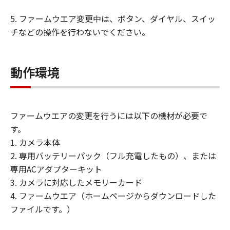
サポートおよびアップグレード
5. ファームウエア変更中は、ボタン、ダイヤル、スイッ
「本契約」に明示的に定める場合を除き、
チなどの操作を行わないでください。
キヤノン、キヤノンの子会社、キヤノンの
関連会社、それらの販売代理店および販売
店、ならびにキヤノンのライセンサーは、
動作環境
「許諾ソフトウェア」のメンテナンスおよ
びお客様による「許諾ソフトウェア」の使
用を支援することに、ならびに「許諾ソフ
トウェア」に対するアップデート、バグの
ファームウエアの変更を行うには以下の機材が必要で
修正またはサポートの提供ついて、いかな
す。
る責任も負うものではありません。
1. カメラ本体
2. 専用バッテリーパック（フル充電したもの）、または
輸出
専用ACアダプターキット
お客様は、日本国政府または該当国の政府
3. カメラに対応したメモリーカード
より必要な認可等を得ることなしに、「許
4. ファームウエア（ホームページからダウンロードした
諾ソフトウェア」の全部または一部を、直
ファイルです。）
接または間接に輸出してはなりません。