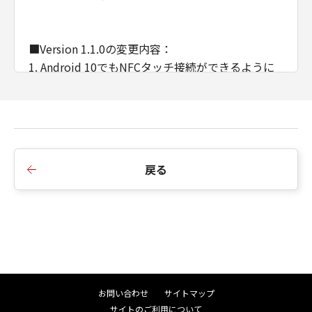
のとします。
(4) 第1条(2)および(3)、第2条から第7条ま
で、ならびに第10条の規定は、「本契約」
■Version 1.1.0の変更内容：
の終了後も効力を有するものとします。
1. Android 10でもNFCタッチ接続ができるように
なりました。
U.S. GOVERNMENT RESTRICTED RIGHTS
必ずCamera Connect Ver. 2.7.10以降も併せてダウ
NOTICE:
ンロードの上、ご使用ください。尚、Camera
The Software is a "commercial item," as
Connect Ver. 2.7.10はAndroid 6.0以上でご使用い
that term is defined at 48 C.F.R. 2.101
ただけます。Android 5.0以下をご利用中のお客様
(Oct 1995), consisting of "commercial
戻る
が本ファームウェアを適用する場合は、NFCタッ
computer software" and "commercial
チ接続以外の接続方法をご使用ください。
computer software documentation," as
such terms are used in 48 C.F.R. 12.212
(Sept 1995).
■Version 1.0.1の変更内容：
Consistent with 48 C.F.R. 12.212 and 48
1. PTP通信の脆弱性を修正しました。
C.F.R. 227.7202-1 through 227.7202-4
2. ファームウェアアップデートに関する脆弱性を
(June 1995), all U.S. Government End
お問い合わせ
サイトマップ
修正しました。
Users shall acquire the Software with
サイトのご利用について