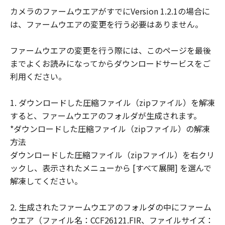
示たるとを問わず、「本契約」によってお
カメラのファームウエアがすでにVersion 1.2.1の場合に
客様に譲渡あるいは許諾されるものではあ
は、ファームウエアの変更を行う必要はありません。
りません。
(3) 「許諾ソフトウェア」には、オープン
ファームウエアの変更を行う際には、このページを最後
ソースソフトウェアが含まれております。
までよくお読みになってからダウンロードサービスをご
かかるオープンソースソフトウェアに対し
利用ください。
ては、「本契約」のいかなる規定にもかか
わらず、キヤノンのデジタルカメラ製品の
1. ダウンロードした圧縮ファイル（zipファイル）を解凍
オンラインマニュアルまたは機種仕様が記
すると、ファームウエアのフォルダが生成されます。
載されたウェブページに記載されたオープ
*ダウンロードした圧縮ファイル（zipファイル）の解凍
ンソースソフトウェアの使用条件がそれぞ
方法
れ適用されます。
ダウンロードした圧縮ファイル（zipファイル）を右クリ
制限
ックし、表示されたメニューから [すべて展開] を選んで
(1) 「本契約」に明示的に定める場合を除
解凍してください。
き、お客様は、「許諾ソフトウェア」を複
製、または第三者に再使用許諾、譲渡、販
2. 生成されたファームウエアのフォルダの中にファーム
売、頒布、賃貸、リースもしくは貸与する
ウエア（ファイル名：CCF26121.FIR、ファイルサイズ：