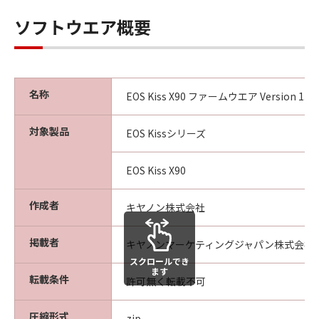
保証の否認・免責
(1) 「許諾ソフトウェア」は、『現状有姿
ソフトウエア概要
（AS-IS）』の状態で使用許諾されます。キ
ヤノン、キヤノンの子会社、キヤノンの関
連会社、それらの販売代理店または販売
店、ならびにキヤノンのライセンサーは、
名称
EOS Kiss X90 ファームウエア Version 1.2.1
｢許諾ソフトウェア」に関して、商品性お
よび特定の目的への適合性、第三者の権利
対象製品
EOS Kissシリーズ
の非侵害性の保証または「許諾ソフトウェ
ア」に欠陥がないことを含め、いかなる保
EOS Kiss X90
証も、明示たると黙示たるとを問わず一切
しないものとします。
作成者
キヤノン株式会社
(2) キヤノン、キヤノンの子会社、キヤノン
の関連会社、それらの販売代理店または販
掲載者
キヤノンマーケティングジャパン株式会社
売店、ならびにキヤノンのライセンサー
スクロールでき
ます
は、お客様が「許諾ソフトウェア」を使用
転載条件
許可無く転載不可
した結果として生ずるあらゆる行為につい
て、一切の責任を明確に否認します。お客
圧縮形式
zip