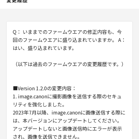
変更履歴
の故意または重過失による債務不履行また
は不法行為に起因してお客様に生じた損害
に対する賠償責任については、免責されな
いものとします。
Q： いままでのファームウエアの修正内容も、今
契約期間
回のファームウエアに盛り込まれていますか。 A：
(1) 「本契約」は、お客様が「許諾ソフト
はい、盛り込まれています。
ウェア」をお客様の所有するコンピュータ
（スマートフォン、タブレット端末を含
（以下は過去のファームウエアの変更履歴です。）
む。）にダウンロードした時点で発効し、
下記 (2)により終了されるまで有効に存続
します。
■Version 1.2.0の変更内容：
(2) お客様が「本契約」のいずれかの条項
1. image.canonに撮影画像を送信する際のセキュ
に違反した場合、「本契約」は直ちに終了
リティを強化しました。
します。
2023年7月以降、image.canonに画像送信する際に
(3) お客様は、上記(2) によって「本契約」
は、本バージョンにアップデートしてください。
が終了した場合、「許諾ソフトウェア」の
アップデートしないと画像送信時にエラーが表示
取り扱いについてキヤノンの指示に従うも
され、画像を送信できません。