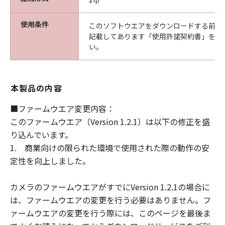
様は、ご自身の裁量とリスクで「許諾ソフ
トウェア」を使用し、「許諾ソフトウェ
使用条件
このソフトウエアをダウンロードする前に
ア」を使用することから生じた、使用コン
記載してあります「使用許諾契約書」を必
い。
ピュータの損傷またはデータ損失について
は、お客様のみが全責任を負います。
(3) 「許諾ソフトウェア」の動作が実質的
本製品の内容
に仕様に合致しない場合についてのキヤノ
ン、キヤノンの子会社、キヤノンの関連会
■ファームウエア変更内容：
社、それらの販売代理店または販売店なら
このファームウエア（Version 1.2.1）は以下の修正を盛
びにキヤノンのライセンサーのすべての責
り込んでいます。
任およびお客様の唯一の救済は、当該問題
1. 商業向けの限られた環境で使用された際の動作の安
を解決するための対応策の提示、対応策の
定性を向上しました。
実施または、「許諾ソフトウェア」の修正
版の作成および提供のみです。ただし、キ
カメラのファームウエアがすでにVersion 1.2.1の場合に
ヤノン、キヤノンの子会社、キヤノンの関
は、ファームウエアの変更を行う必要はありません。フ
連会社、それらの販売代理店または販売店
ァームウエアの変更を行う際には、このページを最後ま
ならびにキャノンのライセンサーは、お客