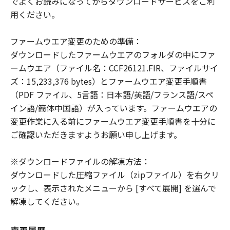
でよくお読みになってからダウンロードサービスをご利
様による「許諾ソフトウェア」の誤用また
用ください。
は本契約において許諾されていない方法に
よる使用が原因の場合、対応を行う義務を
ファームウエア変更のための準備：
負いません。
ダウンロードしたファームウエアのフォルダの中にファ
これらの責任を除き、キヤノン、キヤノン
ームウエア（ファイル名：CCF26121.FIR、ファイルサイ
の子会社、キヤノンの関連会社、それらの
ズ：15,233,376 bytes）とファームウエア変更手順書
販売代理店または販売店、ならびにキヤノ
（PDF ファイル、5言語：日本語/英語/フランス語/スペ
ンのライセンサーは、「本契約」に基づく
イン語/簡体中国語）が入っています。ファームウエアの
それらの債務不履行、または不法行為によ
変更作業に入る前にファームウエア変更手順書を十分に
りお客様に生じるいかなる損害（通常損
ご確認いただきますようお願い申し上げます。
害、特別な事情から生じた損害、およびそ
の他の結果的損害を含みます。かかる結果
※ダウンロードファイルの解凍方法：
を予見し得た場合も含みます。）について
ダウンロードした圧縮ファイル（zipファイル）を右クリ
一切責任を負わないものとします。ただ
ックし、表示されたメニューから [すべて展開] を選んで
し、キヤノン、キヤノンの子会社、キヤノ
解凍してください。
ンの関連会社、それらの販売代理店または
販売店、ならびにキヤノンのライセンサー