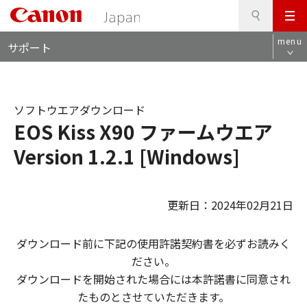
検
このページの本文へ
メ
索
ロ
ニ
menu
サポート
ー
ュ
カ
ー
ル
ナ
ソフトウエアダウンロード
ビ
EOS Kiss X90 ファームウエア
Version 1.2.1 [Windows]
更新日：2024年02月21日
ダウンロード前に下記の使用許諾契約書を必ずお読みく
ださい。
ダウンロードを開始された場合には本許諾書に同意され
たものとさせていただきます。