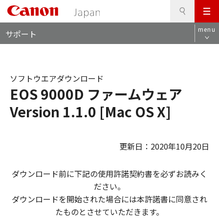
検
このページの本文へ
メ
索
ロ
ニ
menu
サポート
ー
ュ
カ
ー
ル
ナ
ソフトウエアダウンロード
ビ
EOS 9000D ファームウェア
Version 1.1.0 [Mac OS X]
更新日：2020年10月20日
ダウンロード前に下記の使用許諾契約書を必ずお読みく
ださい。
ダウンロードを開始された場合には本許諾書に同意され
たものとさせていただきます。