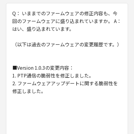
のとします。
(4) 第1条(2)および(3)、第2条から第7条ま
Q： いままでのファームウェアの修正内容も、今
で、ならびに第10条の規定は、「本契約」
回のファームウェアに盛り込まれていますか。 A：
の終了後も効力を有するものとします。
はい、盛り込まれています。
U.S. GOVERNMENT RESTRICTED RIGHTS
（以下は過去のファームウェアの変更履歴です。）
NOTICE:
The Software is a "commercial item," as
that term is defined at 48 C.F.R. 2.101
■Version 1.0.3の変更内容：
(Oct 1995), consisting of "commercial
1. PTP通信の脆弱性を修正しました。
computer software" and "commercial
2. ファームウェアアップデートに関する脆弱性を
computer software documentation," as
修正しました。
such terms are used in 48 C.F.R. 12.212
(Sept 1995).
Consistent with 48 C.F.R. 12.212 and 48
C.F.R. 227.7202-1 through 227.7202-4
(June 1995), all U.S. Government End
Users shall acquire the Software with