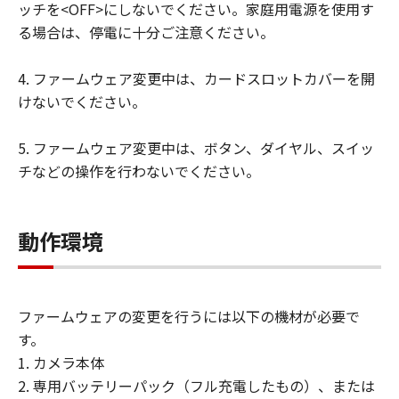
ッチを<OFF>にしないでください。家庭用電源を使用す
サポートおよびアップグレード
る場合は、停電に十分ご注意ください。
「本契約」に明示的に定める場合を除き、
キヤノン、キヤノンの子会社、キヤノンの
4. ファームウェア変更中は、カードスロットカバーを開
関連会社、それらの販売代理店および販売
けないでください。
店、ならびにキヤノンのライセンサーは、
「許諾ソフトウェア」のメンテナンスおよ
5. ファームウェア変更中は、ボタン、ダイヤル、スイッ
びお客様による「許諾ソフトウェア」の使
チなどの操作を行わないでください。
用を支援することに、ならびに「許諾ソフ
トウェア」に対するアップデート、バグの
修正またはサポートの提供ついて、いかな
動作環境
る責任も負うものではありません。
輸出
お客様は、日本国政府または該当国の政府
ファームウェアの変更を行うには以下の機材が必要で
より必要な認可等を得ることなしに、「許
す。
諾ソフトウェア」の全部または一部を、直
1. カメラ本体
接または間接に輸出してはなりません。
2. 専用バッテリーパック（フル充電したもの）、または