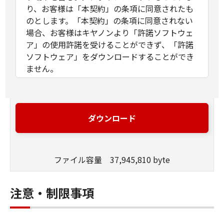
り、お客様は「本契約」の条項に同意されたも
のとします。「本契約」の条項に同意されない
場合、お客様はキヤノンより「許諾ソフトウェ
ア」の使用許諾を受けることができず、「許諾
ソフトウェア」をダウンロードすることができ
ません。
許諾
(1)お客様は、「許諾ソフトウェア」を、お
客様の所有するキヤノンのデジタルカメラ
ダウンロード
製品に、お客様の所有するコンピュータ
（スマートフォン、タブレット端末を含
む。）を経由してインストールし、かかる
デジタルカメラ製品において使用すること
ファイル容量 37,945,810 byte
ができます。
(2) 「本契約」に明示的に定める場合を除
注意・制限事項
き、キヤノンおよびキヤノンのライセンサ
ーのいかなる知的財産権も、明示たると黙