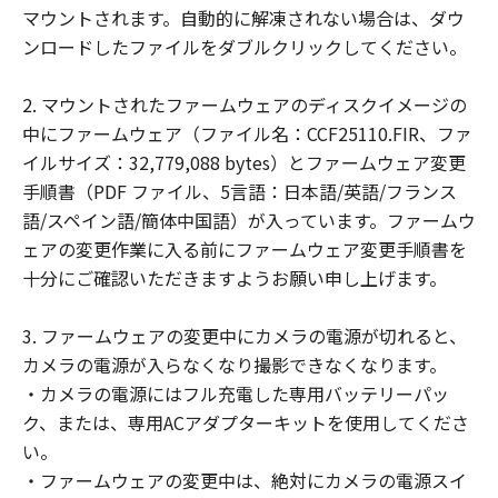
ことはできません。
マウントされます。自動的に解凍されない場合は、ダウ
(2) お客様は、「許諾ソフトウェア」の全
ンロードしたファイルをダブルクリックしてください。
部または一部を修正、改変、翻訳、翻案、
逆コンパイル、逆アセンブル、その他リバ
2. マウントされたファームウェアのディスクイメージの
ースエンジニアリング等することはできま
中にファームウェア（ファイル名：CCF25110.FIR、ファ
せん。また第三者にこのような行為をさせ
イルサイズ：32,779,088 bytes）とファームウェア変更
てはなりません。
手順書（PDF ファイル、5言語：日本語/英語/フランス
語/スペイン語/簡体中国語）が入っています。ファームウ
帰属
ェアの変更作業に入る前にファームウェア変更手順書を
「許諾ソフトウェア」に係る知的財産権
十分にご確認いただきますようお願い申し上げます。
は、その内容によりキヤノンまたはキヤノ
ンのライセンサーに帰属します。
3. ファームウェアの変更中にカメラの電源が切れると、
著作権表示
カメラの電源が入らなくなり撮影できなくなります。
お客様は、「許諾ソフトウェア」に含まれ
・カメラの電源にはフル充電した専用バッテリーパッ
るキヤノンまたはキヤノンのライセンサー
ク、または、専用ACアダプターキットを使用してくださ
の著作権表示を変更し、除去しまたは削除
い。
してはなりません。
・ファームウェアの変更中は、絶対にカメラの電源スイ