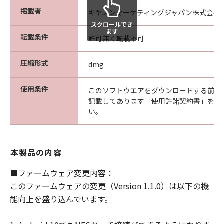
様は、ご自身の裁量とリスクで「許諾ソフ
掲載者
キヤノンマーケティングジャパン株式会社
トウェア」を使用し、「許諾ソフトウェ
スクロールでき
ます
ア」を使用することから生じた、使用コン
転載条件
許可無く転載不可
ピュータの損傷またはデータ損失について
は、お客様のみが全責任を負います。
圧縮形式
dmg
(3) 「許諾ソフトウェア」の動作が実質的
に仕様に合致しない場合についてのキヤノ
使用条件
このソフトウエアをダウンロードする前に
ン、キヤノンの子会社、キヤノンの関連会
記載してあります「使用許諾契約書」を必
い。
社、それらの販売代理店または販売店なら
びにキヤノンのライセンサーのすべての責
任およびお客様の唯一の救済は、当該問題
本製品の内容
を解決するための対応策の提示、対応策の
実施または、「許諾ソフトウェア」の修正
■ファームウェア変更内容：
版の作成および提供のみです。ただし、キ
このファームウェアの変更（Version 1.1.0）は以下の機
ヤノン、キヤノンの子会社、キヤノンの関
能向上を盛り込んでいます。
連会社、それらの販売代理店または販売店
ならびにキャノンのライセンサーは、お客