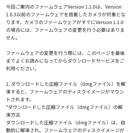
示たるとを問わず、「本契約」によってお
今回ご案内のファームウェアVersion 1.1.0は、Version
客様に譲渡あるいは許諾されるものではあ
1.0.3以前のファームウェアを搭載したカメラが対象とな
りません。
ります。カメラのファームウェアがすでにVersion 1.1.0
(3) 「許諾ソフトウェア」には、オープン
の場合には、ファームウェアの変更を行う必要はありま
ソースソフトウェアが含まれております。
せん。
かかるオープンソースソフトウェアに対し
ては、「本契約」のいかなる規定にもかか
ファームウェアの変更を行う際には、このページを最後
わらず、キヤノンのデジタルカメラ製品の
までよくお読みになってからダウンロードサービスをご
オンラインマニュアルまたは機種仕様が記
利用ください。
載されたウェブページに記載されたオープ
ンソースソフトウェアの使用条件がそれぞ
1. ダウンロードした圧縮ファイル（dmgファイル）を解
れ適用されます。
凍すると、ファームウェアのディスクイメージがマウン
制限
トされます。
(1) 「本契約」に明示的に定める場合を除
*ダウンロードした圧縮ファイル（dmgファイル）の解
き、お客様は、「許諾ソフトウェア」を複
凍方法
製、または第三者に再使用許諾、譲渡、販
ダウンロードした圧縮ファイル（dmgファイル）は、自
売、頒布、賃貸、リースもしくは貸与する
動的に解凍され、ファームウェアのディスクイメージが