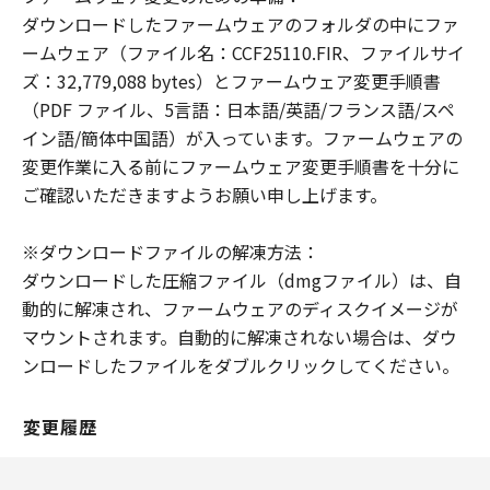
の故意または重過失による債務不履行また
ダウンロードしたファームウェアのフォルダの中にファ
は不法行為に起因してお客様に生じた損害
ームウェア（ファイル名：CCF25110.FIR、ファイルサイ
に対する賠償責任については、免責されな
ズ：32,779,088 bytes）とファームウェア変更手順書
いものとします。
（PDF ファイル、5言語：日本語/英語/フランス語/スペ
イン語/簡体中国語）が入っています。ファームウェアの
契約期間
変更作業に入る前にファームウェア変更手順書を十分に
(1) 「本契約」は、お客様が「許諾ソフト
ご確認いただきますようお願い申し上げます。
ウェア」をお客様の所有するコンピュータ
（スマートフォン、タブレット端末を含
※ダウンロードファイルの解凍方法：
む。）にダウンロードした時点で発効し、
ダウンロードした圧縮ファイル（dmgファイル）は、自
下記 (2)により終了されるまで有効に存続
動的に解凍され、ファームウェアのディスクイメージが
します。
マウントされます。自動的に解凍されない場合は、ダウ
(2) お客様が「本契約」のいずれかの条項
ンロードしたファイルをダブルクリックしてください。
に違反した場合、「本契約」は直ちに終了
します。
(3) お客様は、上記(2) によって「本契約」
変更履歴
が終了した場合、「許諾ソフトウェア」の
取り扱いについてキヤノンの指示に従うも