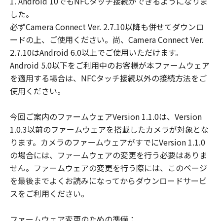
1. Android 10でもNFCタッチ接続ができるようになりま
様による「許諾ソフトウェア」の誤用また
した。
は本契約において許諾されていない方法に
必ずCamera Connect Ver. 2.7.10以降も併せてダウンロ
よる使用が原因の場合、対応を行う義務を
ードの上、ご使用ください。尚、Camera Connect Ver.
負いません。
2.7.10はAndroid 6.0以上でご使用いただけます。
これらの責任を除き、キヤノン、キヤノン
Android 5.0以下をご利用中のお客様が本ファームウェア
の子会社、キヤノンの関連会社、それらの
を適用する場合は、NFCタッチ接続以外の接続方法をご
販売代理店または販売店、ならびにキヤノ
使用ください。
ンのライセンサーは、「本契約」に基づく
それらの債務不履行、または不法行為によ
今回ご案内のファームウェアVersion 1.1.0は、Version
りお客様に生じるいかなる損害（通常損
1.0.3以前のファームウェアを搭載したカメラが対象とな
害、特別な事情から生じた損害、およびそ
ります。カメラのファームウェアがすでにVersion 1.1.0
の他の結果的損害を含みます。かかる結果
の場合には、ファームウェアの変更を行う必要はありま
を予見し得た場合も含みます。）について
せん。ファームウェアの変更を行う際には、このページ
一切責任を負わないものとします。ただ
を最後までよくお読みになってからダウンロードサービ
し、キヤノン、キヤノンの子会社、キヤノ
スをご利用ください。
ンの関連会社、それらの販売代理店または
販売店、ならびにキヤノンのライセンサー
ファームウェア変更のための準備：