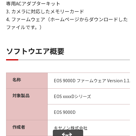
保証の否認・免責
専用ACアダプターキット
(1) 「許諾ソフトウェア」は、『現状有姿
3. カメラに対応したメモリーカード
（AS-IS）』の状態で使用許諾されます。キ
4. ファームウェア（ホームページからダウンロードした
ヤノン、キヤノンの子会社、キヤノンの関
ファイルです。）
連会社、それらの販売代理店または販売
店、ならびにキヤノンのライセンサーは、
｢許諾ソフトウェア」に関して、商品性お
ソフトウエア概要
よび特定の目的への適合性、第三者の権利
の非侵害性の保証または「許諾ソフトウェ
ア」に欠陥がないことを含め、いかなる保
証も、明示たると黙示たるとを問わず一切
名称
EOS 9000D ファームウェア Version 1.1.0 [M
しないものとします。
(2) キヤノン、キヤノンの子会社、キヤノン
対象製品
EOS xxxxDシリーズ
の関連会社、それらの販売代理店または販
売店、ならびにキヤノンのライセンサー
EOS 9000D
は、お客様が「許諾ソフトウェア」を使用
した結果として生ずるあらゆる行為につい
作成者
キヤノン株式会社
て、一切の責任を明確に否認します。お客