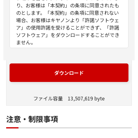
り、お客様は「本契約」の条項に同意されたも
のとします。「本契約」の条項に同意されない
場合、お客様はキヤノンより「許諾ソフトウェ
ア」の使用許諾を受けることができず、「許諾
ソフトウェア」をダウンロードすることができ
ません。
許諾
(1)お客様は、「許諾ソフトウェア」を、お
客様の所有するキヤノンのデジタルカメラ
ダウンロード
製品に、お客様の所有するコンピュータ
（スマートフォン、タブレット端末を含
む。）を経由してインストールし、かかる
デジタルカメラ製品において使用すること
ファイル容量 13,507,619 byte
ができます。
(2) 「本契約」に明示的に定める場合を除
注意・制限事項
き、キヤノンおよびキヤノンのライセンサ
ーのいかなる知的財産権も、明示たると黙