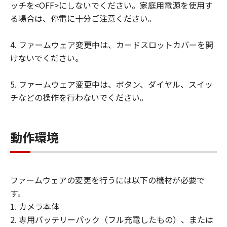
ッチを<OFF>にしないでください。家庭用電源を使用す
サポートおよびアップグレード
る場合は、停電に十分ご注意ください。
「本契約」に明示的に定める場合を除き、
キヤノン、キヤノンの子会社、キヤノンの
4. ファームウェア変更中は、カードスロットカバーを開
関連会社、それらの販売代理店および販売
けないでください。
店、ならびにキヤノンのライセンサーは、
「許諾ソフトウェア」のメンテナンスおよ
5. ファームウェア変更中は、ボタン、ダイヤル、スイッ
びお客様による「許諾ソフトウェア」の使
チなどの操作を行わないでください。
用を支援することに、ならびに「許諾ソフ
トウェア」に対するアップデート、バグの
修正またはサポートの提供ついて、いかな
動作環境
る責任も負うものではありません。
輸出
お客様は、日本国政府または該当国の政府
ファームウェアの変更を行うには以下の機材が必要で
より必要な認可等を得ることなしに、「許
す。
諾ソフトウェア」の全部または一部を、直
1. カメラ本体
接または間接に輸出してはなりません。
2. 専用バッテリーパック（フル充電したもの）、または