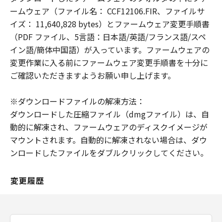
の故意または重過失による債務不履行また
ームウェア（ファイル名： CCF12106.FIR、ファイルサ
は不法行為に起因してお客様に生じた損害
イズ： 11,640,828 bytes）とファームウェア変更手順書
に対する賠償責任については、免責されな
（PDF ファイル、5言語：日本語/英語/フランス語/スペ
いものとします。
イン語/簡体中国語）が入っています。ファームウェアの
変更作業に入る前にファームウェア変更手順書を十分に
契約期間
ご確認いただきますようお願い申し上げます。
(1) 「本契約」は、お客様が「許諾ソフト
ウェア」をお客様の所有するコンピュータ
※ダウンロードファイルの解凍方法：
（スマートフォン、タブレット端末を含
ダウンロードした圧縮ファイル（dmgファイル）は、自
む。）にダウンロードした時点で発効し、
動的に解凍され、ファームウェアのディスクイメージが
下記 (2)により終了されるまで有効に存続
マウントされます。自動的に解凍されない場合は、ダウ
します。
ンロードしたファイルをダブルクリックしてください。
(2) お客様が「本契約」のいずれかの条項
に違反した場合、「本契約」は直ちに終了
します。
変更履歴
(3) お客様は、上記(2) によって「本契約」
が終了した場合、「許諾ソフトウェア」の
取り扱いについてキヤノンの指示に従うも