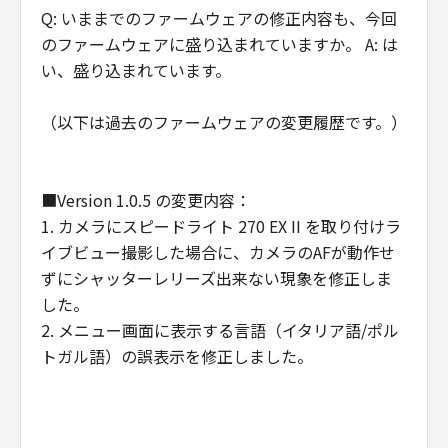
のとします。
Q: いままでのファームウェアの修正内容も、今回
(4) 第1条(2)および(3)、第2条から第7条ま
のファームウェアに盛り込まれていますか。 A: は
で、ならびに第10条の規定は、「本契約」
い、盛り込まれています。
の終了後も効力を有するものとします。
（以下は過去のファームウェアの変更履歴です。）
U.S. GOVERNMENT RESTRICTED RIGHTS
NOTICE:
The Software is a "commercial item," as
■Version 1.0.5 の変更内容：
that term is defined at 48 C.F.R. 2.101
1. カメラにスピードライト 270 EX II を取り付けラ
(Oct 1995), consisting of "commercial
イブビュー撮影した場合に、カメラのAFが動作せ
computer software" and "commercial
ずにシャッターレリーズ出来ない現象を修正しま
computer software documentation," as
した。
such terms are used in 48 C.F.R. 12.212
2. メニュー画面に表示する言語（イタリア語/ポル
(Sept 1995).
トガル語）の誤表示を修正しました。
Consistent with 48 C.F.R. 12.212 and 48
C.F.R. 227.7202-1 through 227.7202-4
(June 1995), all U.S. Government End
Users shall acquire the Software with