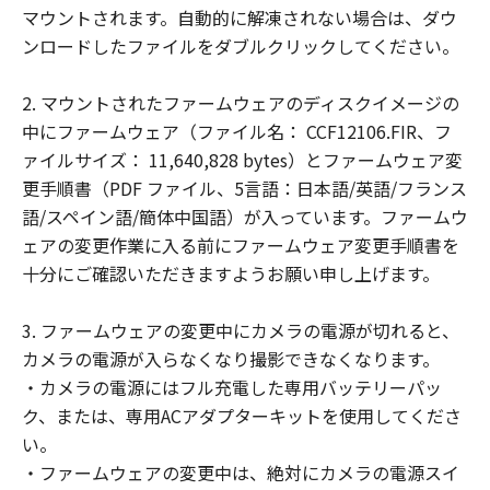
ことはできません。
マウントされます。自動的に解凍されない場合は、ダウ
(2) お客様は、「許諾ソフトウェア」の全
ンロードしたファイルをダブルクリックしてください。
部または一部を修正、改変、翻訳、翻案、
逆コンパイル、逆アセンブル、その他リバ
2. マウントされたファームウェアのディスクイメージの
ースエンジニアリング等することはできま
中にファームウェア（ファイル名： CCF12106.FIR、フ
せん。また第三者にこのような行為をさせ
ァイルサイズ： 11,640,828 bytes）とファームウェア変
てはなりません。
更手順書（PDF ファイル、5言語：日本語/英語/フランス
語/スペイン語/簡体中国語）が入っています。ファームウ
帰属
ェアの変更作業に入る前にファームウェア変更手順書を
「許諾ソフトウェア」に係る知的財産権
十分にご確認いただきますようお願い申し上げます。
は、その内容によりキヤノンまたはキヤノ
ンのライセンサーに帰属します。
3. ファームウェアの変更中にカメラの電源が切れると、
著作権表示
カメラの電源が入らなくなり撮影できなくなります。
お客様は、「許諾ソフトウェア」に含まれ
・カメラの電源にはフル充電した専用バッテリーパッ
るキヤノンまたはキヤノンのライセンサー
ク、または、専用ACアダプターキットを使用してくださ
の著作権表示を変更し、除去しまたは削除
い。
してはなりません。
・ファームウェアの変更中は、絶対にカメラの電源スイ