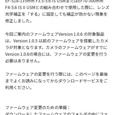
EF-S18-135mm F3.5-5.6 IS USMまたはEF70-300mm
様による「許諾ソフトウェア」の誤用また
F4-5.6 IS II USMとの組み合わせで使用した際に、レンズ
は本契約において許諾されていない方法に
光学補正を「する」に設定しても補正が効かない現象を
よる使用が原因の場合、対応を行う義務を
修正しました。
負いません。
これらの責任を除き、キヤノン、キヤノン
今回ご案内のファームウェアVersion 1.0.6 の対象製品
の子会社、キヤノンの関連会社、それらの
は、Version 1.0.5 以前のファームウェアを搭載したカメ
販売代理店または販売店、ならびにキヤノ
ラが対象となります。カメラのファームウェアがすでに
ンのライセンサーは、「本契約」に基づく
Version 1.0.6の場合には、ファームウェアの変更を行う
それらの債務不履行、または不法行為によ
必要はありません。
りお客様に生じるいかなる損害（通常損
害、特別な事情から生じた損害、およびそ
ファームウェアの変更を行う際には、このページを最後
の他の結果的損害を含みます。かかる結果
までよくお読みになってからダウンロードサービスをご
を予見し得た場合も含みます。）について
利用ください。
一切責任を負わないものとします。ただ
し、キヤノン、キヤノンの子会社、キヤノ
ンの関連会社、それらの販売代理店または
ファームウェア変更のための準備：
販売店、ならびにキヤノンのライセンサー
ダウンロードしたファームウェアのフォルダの中にファ