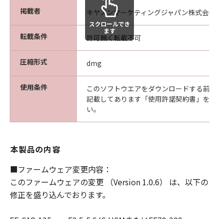
様は、ご自身の裁量とリスクで「許諾ソフ
掲載者
キヤノンマーケティングジャパン株式会社
トウェア」を使用し、「許諾ソフトウェ
スクロールでき
ます
ア」を使用することから生じた、使用コン
転載条件
許可無く転載不可
ピュータの損傷またはデータ損失について
は、お客様のみが全責任を負います。
圧縮形式
dmg
(3) 「許諾ソフトウェア」の動作が実質的
に仕様に合致しない場合についてのキヤノ
使用条件
このソフトウエアをダウンロードする前に
ン、キヤノンの子会社、キヤノンの関連会
記載してあります「使用許諾契約書」を必
い。
社、それらの販売代理店または販売店なら
びにキヤノンのライセンサーのすべての責
任およびお客様の唯一の救済は、当該問題
本製品の内容
を解決するための対応策の提示、対応策の
実施または、「許諾ソフトウェア」の修正
■ファームウェア変更内容：
版の作成および提供のみです。ただし、キ
このファームウェアの変更 （Version 1.0.6） は、以下の
ヤノン、キヤノンの子会社、キヤノンの関
修正を盛り込んでおります。
連会社、それらの販売代理店または販売店
ならびにキャノンのライセンサーは、お客