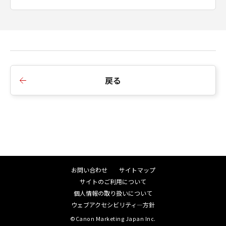
only those rights set forth herein.
Manufacturer is Canon Inc./30-2,
Shimomaruko 3-chome, Ohta-ku, Tokyo
146-8501, Japan.
本条項中で使用される"the Software"と
は、「本契約」中で定義される「許諾ソフ
戻る
トウェア」を意味し、指し示すものとしま
す。
分離可能性
「本契約」のいずれかの条項またはその一
部が法律により無効であると決定された場
合でも、その他の条項は完全に有効に存続
お問い合わせ
サイトマップ
するものとします。
サイトのご利用について
「本契約」の変更
個人情報の取り扱いについて
ウェブアクセシビリティ―方針
キヤノンは、お客様に通知することなく、
必要に応じて「本契約」を随時変更する権
©Canon Marketing Japan Inc.