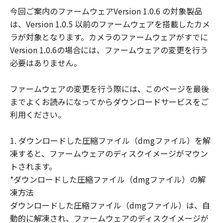
示たるとを問わず、「本契約」によってお
今回ご案内のファームウェアVersion 1.0.6 の対象製品
客様に譲渡あるいは許諾されるものではあ
は、Version 1.0.5 以前のファームウェアを搭載したカメ
りません。
ラが対象となります。カメラのファームウェアがすでに
(3) 「許諾ソフトウェア」には、オープン
Version 1.0.6の場合には、ファームウェアの変更を行う
ソースソフトウェアが含まれております。
必要はありません。
かかるオープンソースソフトウェアに対し
ては、「本契約」のいかなる規定にもかか
ファームウェアの変更を行う際には、このページを最後
わらず、キヤノンのデジタルカメラ製品の
までよくお読みになってからダウンロードサービスをご
オンラインマニュアルまたは機種仕様が記
利用ください。
載されたウェブページに記載されたオープ
ンソースソフトウェアの使用条件がそれぞ
1. ダウンロードした圧縮ファイル（dmgファイル）を解
れ適用されます。
凍すると、ファームウェアのディスクイメージがマウン
制限
トされます。
(1) 「本契約」に明示的に定める場合を除
*ダウンロードした圧縮ファイル（dmgファイル）の解
き、お客様は、「許諾ソフトウェア」を複
凍方法
製、または第三者に再使用許諾、譲渡、販
ダウンロードした圧縮ファイル（dmgファイル）は、自
売、頒布、賃貸、リースもしくは貸与する
動的に解凍され、ファームウェアのディスクイメージが