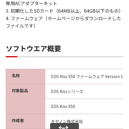
保証の否認・免責
専用ACアダプターキット
(1) 「許諾ソフトウェア」は、『現状有姿
3. 初期化したSDカード（64MB以上、64GB以下のもの）
（AS-IS）』の状態で使用許諾されます。キ
4. ファームウェア（ホームページからダウンロードした
ヤノン、キヤノンの子会社、キヤノンの関
ファイルです）
連会社、それらの販売代理店または販売
店、ならびにキヤノンのライセンサーは、
｢許諾ソフトウェア」に関して、商品性お
ソフトウエア概要
よび特定の目的への適合性、第三者の権利
の非侵害性の保証または「許諾ソフトウェ
ア」に欠陥がないことを含め、いかなる保
証も、明示たると黙示たるとを問わず一切
名称
EOS Kiss X50 ファームウェア Version 1.0.6 
しないものとします。
(2) キヤノン、キヤノンの子会社、キヤノン
対象製品
EOS Kissシリーズ
の関連会社、それらの販売代理店または販
売店、ならびにキヤノンのライセンサー
EOS Kiss X50
は、お客様が「許諾ソフトウェア」を使用
した結果として生ずるあらゆる行為につい
作成者
キヤノン株式会社
て、一切の責任を明確に否認します。お客