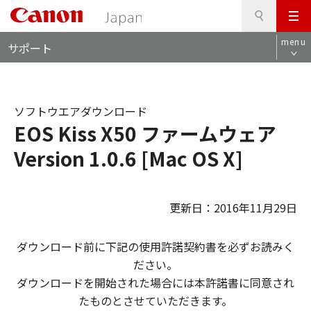
検
このページの本文へ
メ
索
ロ
ニ
menu
サポート
ー
ュ
カ
ー
ル
ナ
ソフトウエアダウンロード
ビ
EOS Kiss X50 ファームウェア
Version 1.0.6 [Mac OS X]
更新日：2016年11月29日
ダウンロード前に下記の使用許諾契約書を必ずお読みく
ださい。
ダウンロードを開始された場合には本許諾書に同意され
たものとさせていただきます。