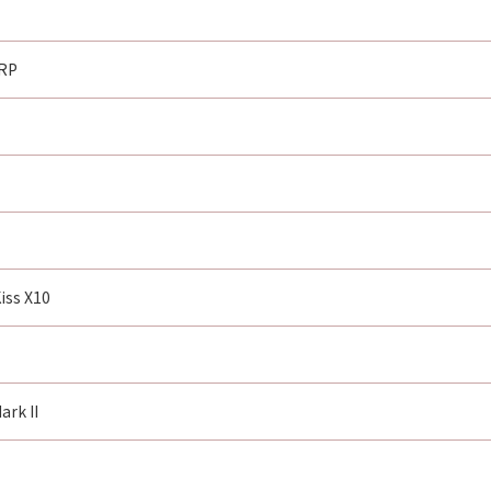
 RP
iss X10
rk II