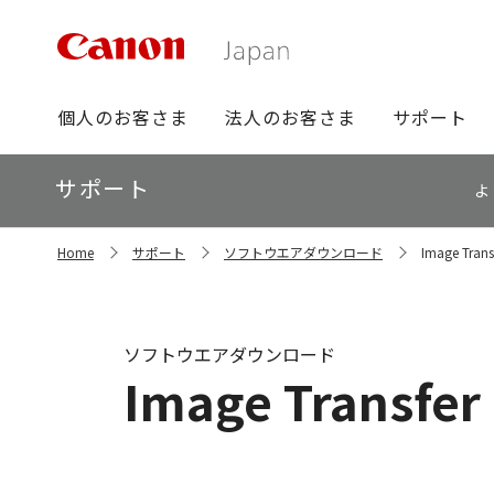
グ
個人のお客さま
法人のお客さま
サポート
ロ
ー
ロ
サポート
バ
よ
ー
ル
カ
ナ
サ
ル
Home
サポート
ソフトウエアダウンロード
Image Transf
イ
ビ
ナ
ト
ビ
内
の
現
ソフトウエアダウンロード
在
Image Transfer 
位
置