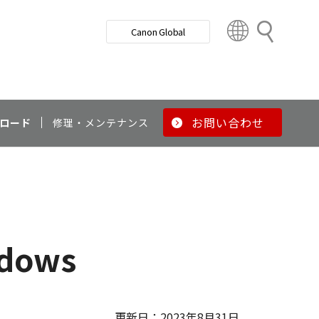
検
Canon Global
索
C
o
u
n
t
r
お問い合わせ
ロード
修理・メンテナンス
y
&
R
e
g
i
o
ndows
n
更新日：2023年8月31日